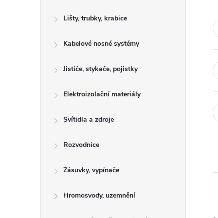
s
Lišty, trubky, krabice
t
Kabelové nosné systémy
r
a
Jističe, stykače, pojistky
n
Elektroizolační materiály
n
Svítidla a zdroje
í
Rozvodnice
p
Zásuvky, vypínače
a
Hromosvody, uzemnění