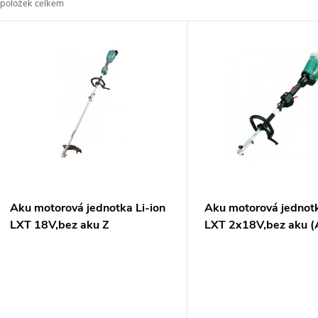
položek celkem
z
V
e
ý
n
p
p
s
r
p
Aku motorová jednotka Li-ion
Aku motorová jednotk
o
LXT 18V,bez aku Z
LXT 2x18V,bez aku 
r
Z
d
o
u