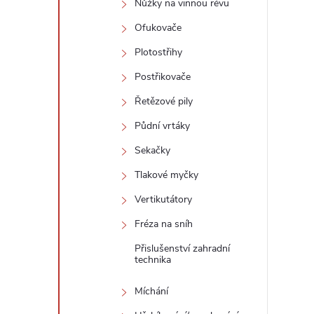
Nůžky na vinnou révu
Ofukovače
Plotostřihy
Postřikovače
Řetězové pily
Půdní vrtáky
Sekačky
Tlakové myčky
Vertikutátory
Fréza na sníh
Přislušenství zahradní
technika
Míchání