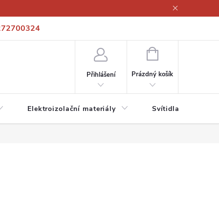
272700324
í podmínky
Podmínky ochrany osobních údajů
Kontakty
NÁKUPNÍ
KOŠÍK
Prázdný košík
Přihlášení
Elektroizolační materiály
Svítidla a zdroje