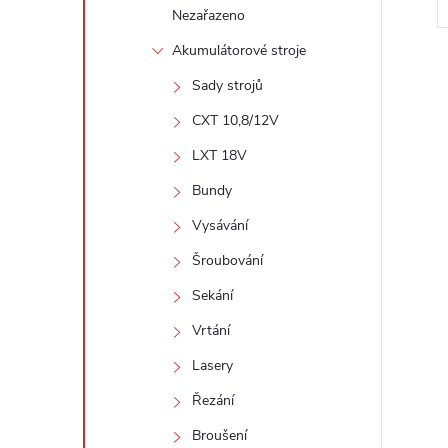
Nezařazeno
Akumulátorové stroje
Sady strojů
CXT 10,8/12V
LXT 18V
l
Bundy
Vysávání
Šroubování
Sekání
Vrtání
Lasery
í
Řezání
Broušení