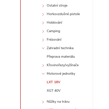
r
Ostatní stroje
Horkovzdušné pistole
Hoblování
Camping
Frézování
Zahradní technika
Přeprava materiálu
Křovinořezy/vyžínače
i
Motorové jednotky
LXT 18V
XGT 40V
Nůžky na trávu