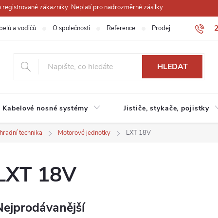
registrované zákazníky. Neplatí pro nadrozměrné zásilky.
belů a vodičů
O společnosti
Reference
Prodejna
Obchodn
HLEDAT
Kabelové nosné systémy
Jističe, stykače, pojistky
hradní technika
Motorové jednotky
LXT 18V
LXT 18V
Nejprodávanější