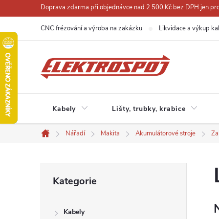
Přejít
Doprava zdarma při objednávce nad 2 500 Kč bez DPH jen pro 
na
CNC frézování a výroba na zakázku
Likvidace a výkup ka
obsah
Kabely
Lišty, trubky, krabice
Nářadí
Makita
Akumulátorové stroje
Za
Domů
P
Přeskočit
Kategorie
kategorie
o
Kabely