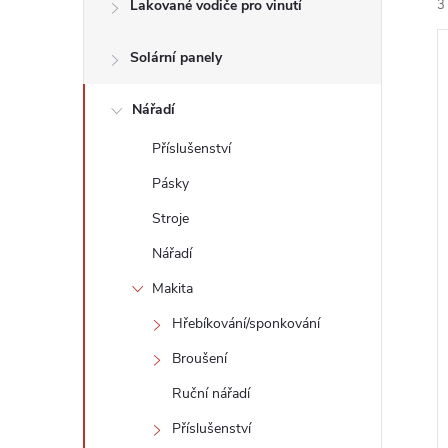
n
Lakované vodiče pro vinutí
3
e
Solární panely
l
Nářadí
Příslušenství
í
Pásky
i
Stroje
Nářadí
Makita
Hřebíkování/sponkování
Broušení
Ruční nářadí
Příslušenství