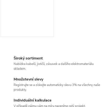
r
r
o
o
d
d
u
u
k
O
k
v
Široký sortiment
t
Nabídka kabelů, jističů, zásuvek a dalšího elektromateriálu
t
l
skladem.
ů
á
ů
Množstevní slevy
Registrujte se a získejte automaticky slevu 3% na všechny naše
d
produkty.
a
Individuální kalkulace
V případě zájmu vám na míru naceníme celý projekt.