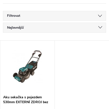
Filtrovat
Ř
Nejlevnější
a
Nejdražší
V
Nejprodávanější
z
ý
Abecedně
e
p
n
i
í
s
p
Aku sekačka s pojezdem
530mm EXTERNÍ ZDROJ bez
p
aku Z