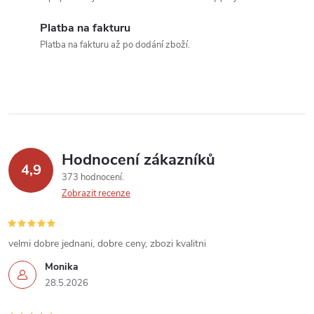
c
í
Platba na fakturu
Platba na fakturu až po dodání zboží.
p
r
v
k
Hodnocení zákazníků
y
4,9
373 hodnocení
v
Zobrazit recenze
ý
velmi dobre jednani, dobre ceny, zbozi kvalitni
p
Monika
i
28.5.2026
s