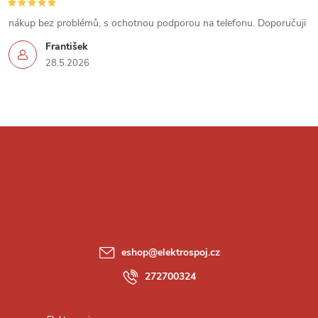
u
nákup bez problémů, s ochotnou podporou na telefonu. Doporučuji
František
28.5.2026
Z
á
p
a
eshop
@
elektrospoj.cz
t
272700324