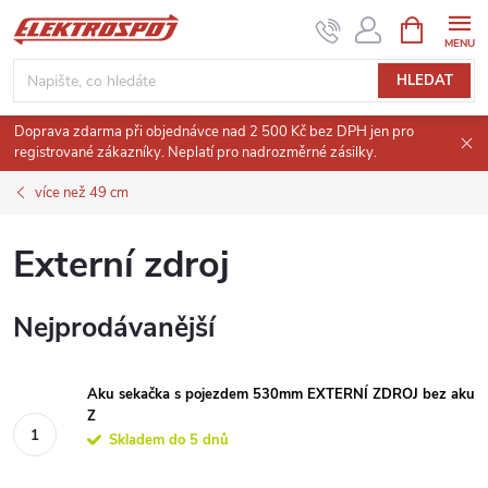
Přejít
NÁKUPNÍ
KOŠÍK
na
obsah
HLEDAT
Doprava zdarma při objednávce nad 2 500 Kč bez DPH jen pro
registrované zákazníky. Neplatí pro nadrozměrné zásilky.
více než 49 cm
Externí zdroj
Nejprodávanější
Aku sekačka s pojezdem 530mm EXTERNÍ ZDROJ bez aku
Z
Skladem do 5 dnů