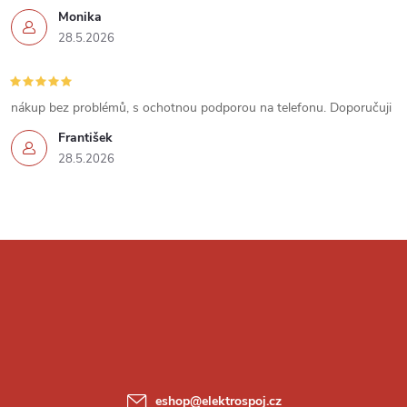
p
Monika
i
28.5.2026
s
u
nákup bez problémů, s ochotnou podporou na telefonu. Doporučuji
František
28.5.2026
Z
á
p
a
eshop
@
elektrospoj.cz