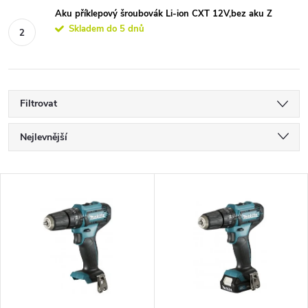
Aku příklepový šroubovák Li-ion CXT 12V,bez aku Z
Skladem do 5 dnů
Filtrovat
Ř
Nejlevnější
a
Nejdražší
V
Nejprodávanější
z
ý
Abecedně
e
p
n
i