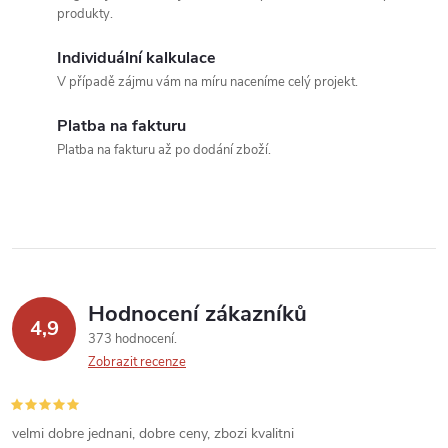
d
produkty.
a
Individuální kalkulace
c
V případě zájmu vám na míru naceníme celý projekt.
í
Platba na fakturu
Platba na fakturu až po dodání zboží.
p
r
v
k
Hodnocení zákazníků
y
4,9
373 hodnocení
v
Zobrazit recenze
ý
velmi dobre jednani, dobre ceny, zbozi kvalitni