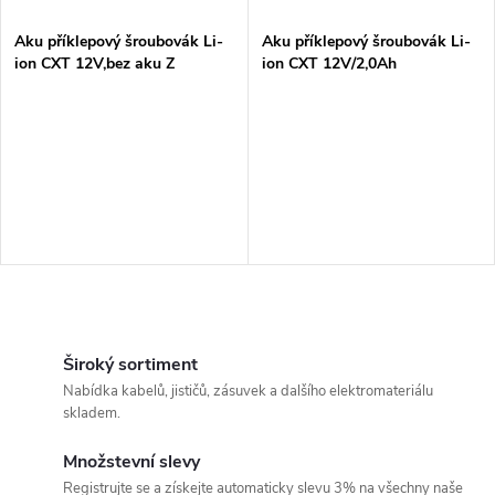
í
s
p
Aku příklepový šroubovák Li-
Aku příklepový šroubovák Li-
ion CXT 12V,bez aku Z
ion CXT 12V/2,0Ah
p
r
r
o
o
d
d
u
u
k
O
k
v
Široký sortiment
t
Nabídka kabelů, jističů, zásuvek a dalšího elektromateriálu
t
l
skladem.
ů
á
ů
Množstevní slevy
Registrujte se a získejte automaticky slevu 3% na všechny naše