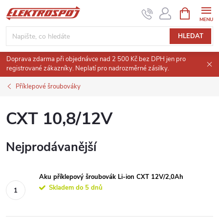
Přejít
NÁKUPNÍ
KOŠÍK
na
obsah
HLEDAT
Doprava zdarma při objednávce nad 2 500 Kč bez DPH jen pro
registrované zákazníky. Neplatí pro nadrozměrné zásilky.
Příklepové šroubováky
CXT 10,8/12V
Nejprodávanější
Aku příklepový šroubovák Li-ion CXT 12V/2,0Ah
Skladem do 5 dnů