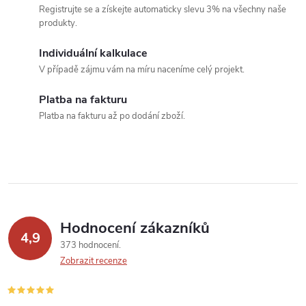
Registrujte se a získejte automaticky slevu 3% na všechny naše
d
produkty.
a
Individuální kalkulace
c
V případě zájmu vám na míru naceníme celý projekt.
í
Platba na fakturu
Platba na fakturu až po dodání zboží.
p
r
v
k
Hodnocení zákazníků
y
4,9
373 hodnocení
v
Zobrazit recenze
ý