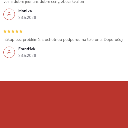
velmi dobre jednani, dobre ceny, zbozi kvalitni
p
Monika
i
28.5.2026
s
u
nákup bez problémů, s ochotnou podporou na telefonu. Doporučuji
František
28.5.2026
Z
á
p