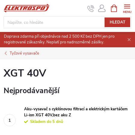
Přejít
NÁKUPNÍ
KOŠÍK
na
obsah
HLEDAT
Doprava zdarma při objednávce nad 2 500 Kč bez DPH jen pro
registrované zákazníky. Neplatí pro nadrozměrné zásilky.
Tyčové vysavače
XGT 40V
Nejprodávanější
Aku-vysavač s cyklónovou filtrací a elektrickým kartáčem
Li-ion XGT 40V,bez aku Z
Skladem do 5 dnů