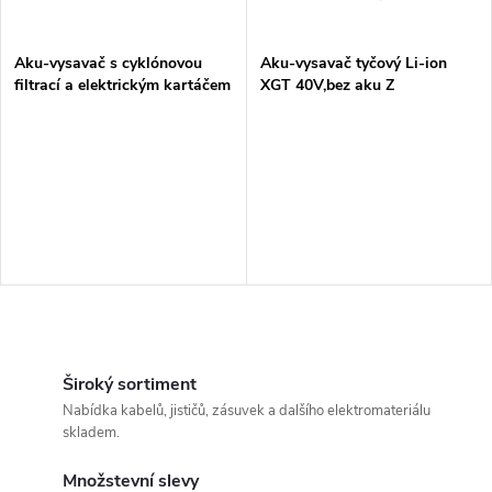
í
s
p
Aku-vysavač s cyklónovou
Aku-vysavač tyčový Li-ion
filtrací a elektrickým kartáčem
XGT 40V,bez aku Z
p
Li-ion XGT 40V,bez aku Z
r
r
o
o
d
d
u
u
k
O
k
v
Široký sortiment
t
Nabídka kabelů, jističů, zásuvek a dalšího elektromateriálu
t
l
skladem.
ů
á
ů
Množstevní slevy