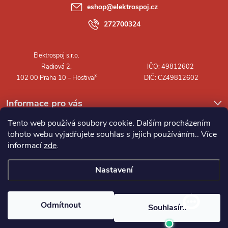
a
eshop
@
elektrospoj.cz
t
272700324
í
Informace pro vás
Tento web používá soubory cookie. Dalším procházením
tohoto webu vyjadřujete souhlas s jejich používáním.. Více
informací
zde
.
Nastavení
Copyright 2026
Elektrospoj s.r.o.
. Všechna práva vyhrazena.
Odmítnout
Souhlasím
Vytvořil Shoptet