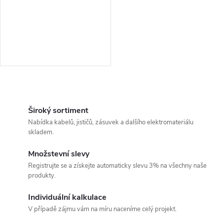
r
o
o
d
d
u
u
k
O
k
v
Široký sortiment
t
Nabídka kabelů, jističů, zásuvek a dalšího elektromateriálu
t
l
skladem.
ů
á
ů
Množstevní slevy
Registrujte se a získejte automaticky slevu 3% na všechny naše
d
produkty.
a
Individuální kalkulace
c
V případě zájmu vám na míru naceníme celý projekt.