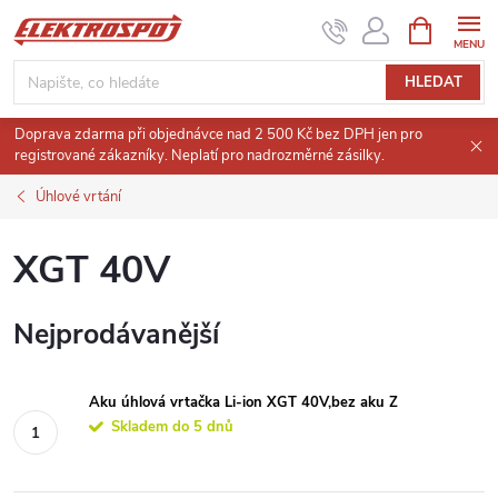
Přejít
NÁKUPNÍ
KOŠÍK
na
obsah
HLEDAT
Doprava zdarma při objednávce nad 2 500 Kč bez DPH jen pro
registrované zákazníky. Neplatí pro nadrozměrné zásilky.
Úhlové vrtání
XGT 40V
Nejprodávanější
Aku úhlová vrtačka Li-ion XGT 40V,bez aku Z
Skladem do 5 dnů