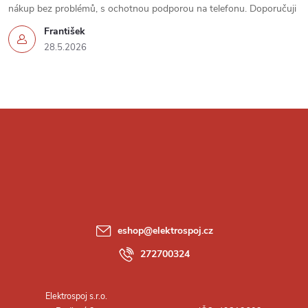
u
nákup bez problémů, s ochotnou podporou na telefonu. Doporučuji
František
28.5.2026
Z
á
p
a
eshop
@
elektrospoj.cz
t
272700324
í