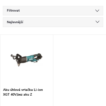
Filtrovat
Ř
Nejlevnější
a
Nejdražší
V
Nejprodávanější
z
ý
Abecedně
e
p
n
i
í
s
p
Aku úhlová vrtačka Li-ion
XGT 40V,bez aku Z
p
r