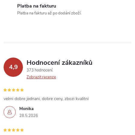
í
Platba na fakturu
Platba na fakturu až po dodání zboží.
p
r
v
k
Hodnocení zákazníků
y
4,9
373 hodnocení
v
Zobrazit recenze
ý
velmi dobre jednani, dobre ceny, zbozi kvalitni
p
Monika
i
28.5.2026
s