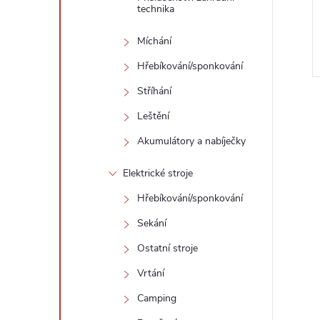
technika
Míchání
Hřebíkování/sponkování
Kód:
191D90-9
Kód:
191D93-3
Stříhání
Leštění
Akumulátory a nabíječky
Elektrické stroje
Hřebíkování/sponkování
Sekání
Ostatní stroje
Vrtání
Camping