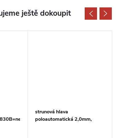
jeme ještě dokoupit
strunová hlava
strunov
1830B=new191A24-
poloautomatická 2,0mm,
poloaut
návin 3m, závit
návin 3
M8/M10x1,25LH