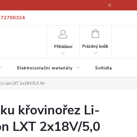
272700324
í podmínky
Podmínky ochrany osobních údajů
Kontakty
NÁKUPNÍ
KOŠÍK
Prázdný košík
Přihlášení
Elektroizolační materiály
Svítidla a zdroje
 Li-ion LXT 2x18V/5,0 Ah
ku křovinořez Li-
on LXT 2x18V/5,0