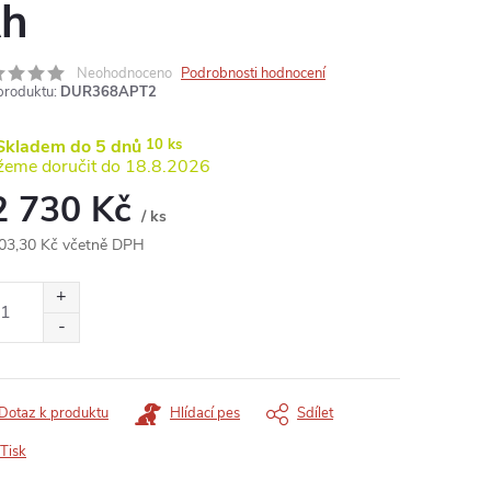
h
Neohodnoceno
Podrobnosti hodnocení
produktu:
DUR368APT2
kladem do 5 dnů
10 ks
18.8.2026
2 730 Kč
/ ks
03,30 Kč včetně DPH
ná
:
Dotaz k produktu
Hlídací pes
Sdílet
Tisk