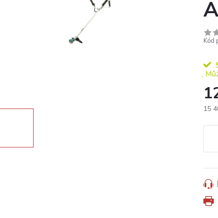
A
Kód 
S
1
15 4
Měr
cena