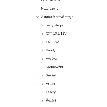
Příslušenství
Nezařazeno
Akumulátorové stroje
Sady strojů
CXT 10,8/12V
LXT 18V
Bundy
Vysávání
Šroubování
Sekání
Vrtání
Lasery
Řezání