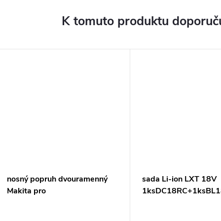
K tomuto produktu doporuču
nosný popruh dvouramenný
sada Li-ion LXT 18V
Makita pro
1ksDC18RC+1ksBL
křovinořezy/vyžínače=old122907-
4
1