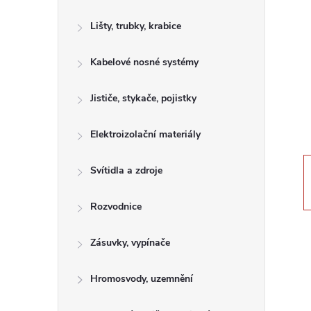
s
Lišty, trubky, krabice
t
Kabelové nosné systémy
r
a
Jističe, stykače, pojistky
n
Elektroizolační materiály
n
Svítidla a zdroje
í
Rozvodnice
p
Zásuvky, vypínače
a
Hromosvody, uzemnění