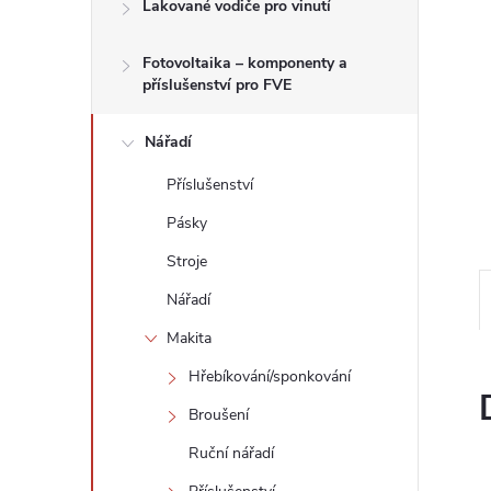
n
Lakované vodiče pro vinutí
e
Fotovoltaika – komponenty a
příslušenství pro FVE
l
Nářadí
Příslušenství
Pásky
Stroje
Nářadí
Makita
Hřebíkování/sponkování
Broušení
Ruční nářadí