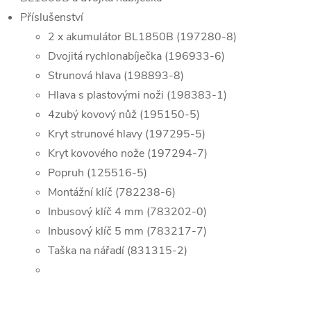
Příslušenství
2 x akumulátor BL1850B (197280-8)
Dvojitá rychlonabíječka (196933-6)
Strunová hlava (198893-8)
Hlava s plastovými noži (198383-1)
4zubý kovový nůž (195150-5)
Kryt strunové hlavy (197295-5)
Kryt kovového nože (197294-7)
Popruh (125516-5)
Montážní klíč (782238-6)
Inbusový klíč 4 mm (783202-0)
Inbusový klíč 5 mm (783217-7)
Taška na nářadí (831315-2)