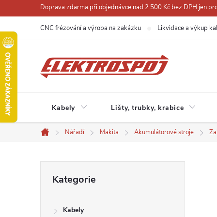
Přejít
Doprava zdarma při objednávce nad 2 500 Kč bez DPH jen pro 
na
CNC frézování a výroba na zakázku
Likvidace a výkup ka
obsah
Kabely
Lišty, trubky, krabice
Nářadí
Makita
Akumulátorové stroje
Za
Domů
P
Přeskočit
Kategorie
kategorie
o
Kabely