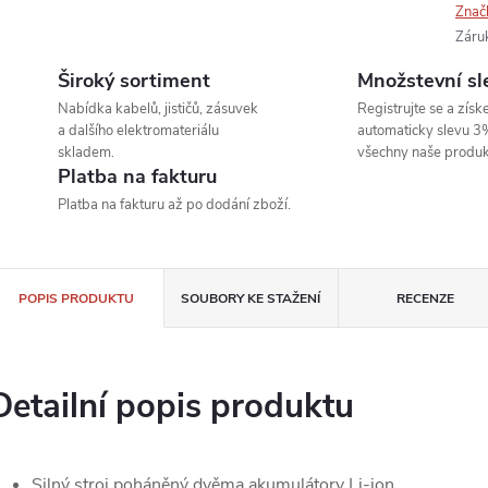
Znač
Záru
Široký sortiment
Množstevní sl
Nabídka kabelů, jističů, zásuvek
Registrujte se a získe
a dalšího elektromateriálu
automaticky slevu 3
skladem.
všechny naše produk
Platba na fakturu
Platba na fakturu až po dodání zboží.
POPIS PRODUKTU
SOUBORY KE STAŽENÍ
RECENZE
Detailní popis produktu
Silný stroj poháněný dvěma akumulátory Li-ion