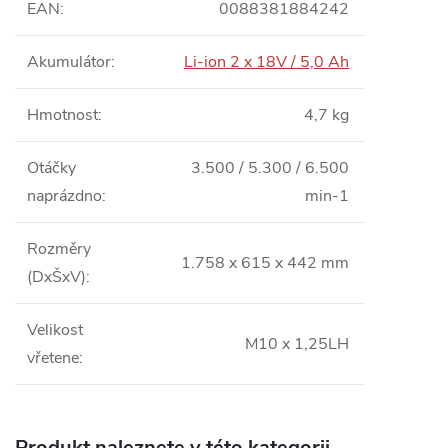
EAN
:
0088381884242
Akumulátor
:
Li-ion 2 x 18V / 5,0 Ah
Hmotnost
:
4,7 kg
Otáčky
3.500 / 5.300 / 6.500
naprázdno
:
min-1
Rozměry
1.758 x 615 x 442 mm
(DxŠxV)
:
Velikost
M10 x 1,25LH
vřetene
:
Produkt naleznete v této kategorii