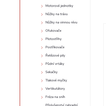
Motorové jednotky
Nůžky na trávu
Nůžky na vinnou révu
Ofukovače
Plotostřihy
Postřikovače
Řetězové pily
Půdní vrtáky
Sekačky
Tlakové myčky
ava
strunová hlava
Vertikutátory
tická 2,4mm,
poloautomatická 2,4mm,
Fréza na sníh
závit M10x1,25LH
návin 4m, závit M10x1,25LH
Přislušenství zahradní