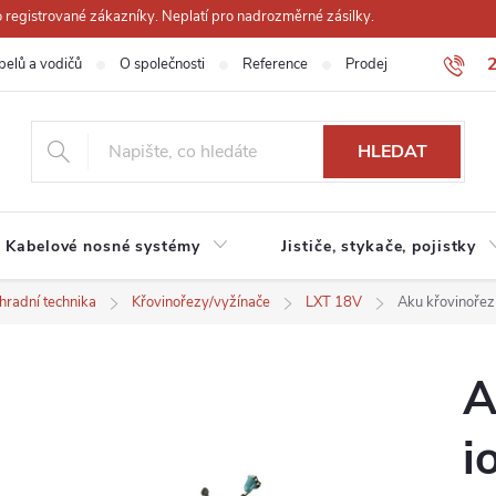
registrované zákazníky. Neplatí pro nadrozměrné zásilky.
belů a vodičů
O společnosti
Reference
Prodejna
Obchodn
HLEDAT
Kabelové nosné systémy
Jističe, stykače, pojistky
hradní technika
Křovinořezy/vyžínače
LXT 18V
Aku křovinořez
A
i