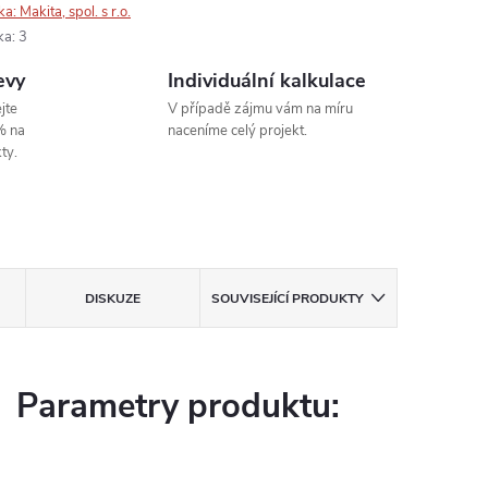
ka:
Makita, spol. s r.o.
ka
:
3
evy
Individuální kalkulace
jte
V případě zájmu vám na míru
% na
naceníme celý projekt.
ty.
DISKUZE
SOUVISEJÍCÍ PRODUKTY
Parametry produktu: