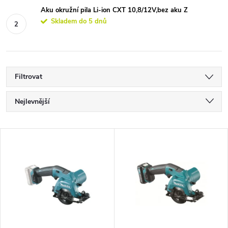
Aku okružní pila Li-ion CXT 10,8/12V,bez aku Z
Skladem do 5 dnů
Filtrovat
Ř
Nejlevnější
a
Nejdražší
V
Nejprodávanější
z
ý
Abecedně
e
p
n
i