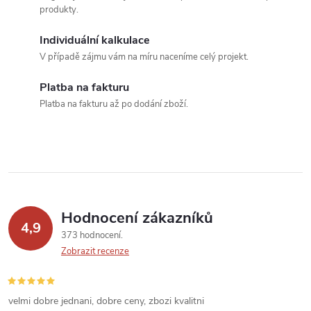
d
produkty.
a
Individuální kalkulace
c
V případě zájmu vám na míru naceníme celý projekt.
í
Platba na fakturu
Platba na fakturu až po dodání zboží.
p
r
v
k
Hodnocení zákazníků
y
4,9
373 hodnocení
v
Zobrazit recenze
ý
velmi dobre jednani, dobre ceny, zbozi kvalitni