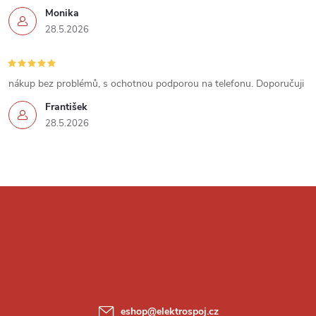
p
Monika
i
28.5.2026
s
u
nákup bez problémů, s ochotnou podporou na telefonu. Doporučuji
František
28.5.2026
Z
á
p
a
eshop
@
elektrospoj.cz