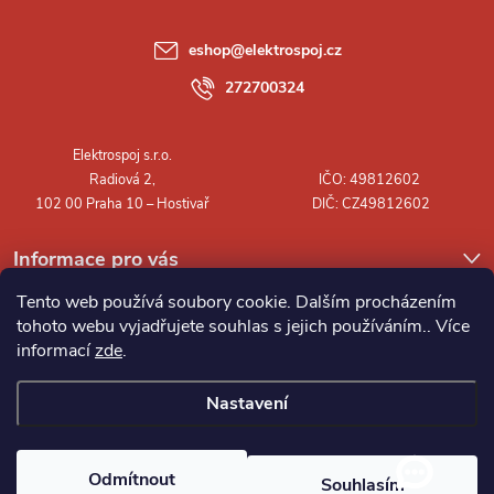
a
eshop
@
elektrospoj.cz
t
272700324
í
Informace pro vás
Tento web používá soubory cookie. Dalším procházením
tohoto webu vyjadřujete souhlas s jejich používáním.. Více
informací
zde
.
Nastavení
Copyright 2026
Elektrospoj s.r.o.
. Všechna práva vyhrazena.
Odmítnout
Souhlasím