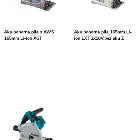
n
i
í
s
p
Aku ponorná pila s AWS
Aku ponorná pila 165mm Li-
165mm Li-ion XGT
ion LXT 2x18V,bez aku Z
p
40V,Makpac,bez aku Z
r
r
o
o
d
d
u
u
k
k
t
t