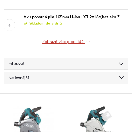
Aku ponorná pila 165mm Li-ion LXT 2x18V,bez aku Z
Skladem do 5 dnů
Zobrazit více produktů
Filtrovat
Ř
Nejlevnější
a
Nejdražší
V
Nejprodávanější
z
ý
Abecedně
e
p