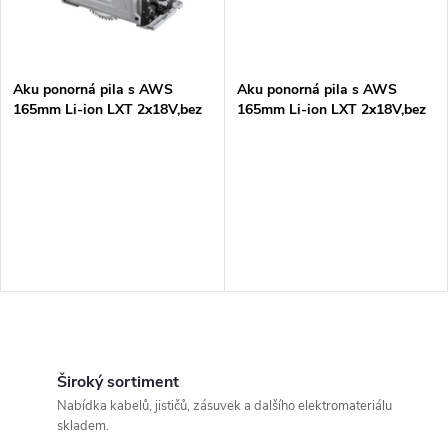
ů
ů
Aku ponorná pila s AWS
Aku ponorná pila s AWS
165mm Li-ion LXT 2x18V,bez
165mm Li-ion LXT 2x18V,bez
aku Z
aku Z
O
v
Široký sortiment
Nabídka kabelů, jističů, zásuvek a dalšího elektromateriálu
l
skladem.