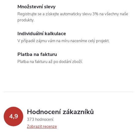
á
Množstevní slevy
Registrujte se a získejte automaticky slevu 3% na všechny naše
d
produkty.
a
Individuální kalkulace
c
V případě zájmu vám na míru naceníme celý projekt.
í
Platba na fakturu
Platba na fakturu až po dodání zboží.
p
r
v
k
Hodnocení zákazníků
y
4,9
373 hodnocení
v
Zobrazit recenze