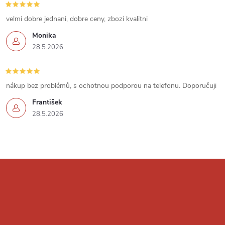
ý
velmi dobre jednani, dobre ceny, zbozi kvalitni
p
Monika
i
28.5.2026
s
u
nákup bez problémů, s ochotnou podporou na telefonu. Doporučuji
František
28.5.2026
Z
á
p