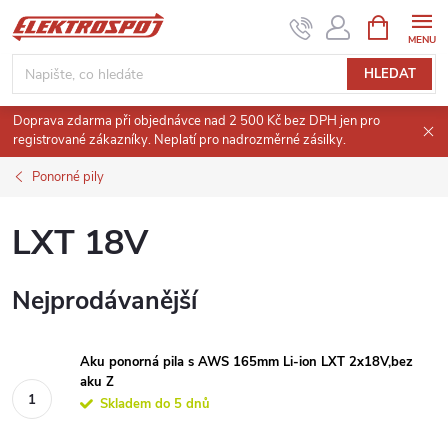
Přejít
NÁKUPNÍ
KOŠÍK
na
obsah
HLEDAT
Doprava zdarma při objednávce nad 2 500 Kč bez DPH jen pro
registrované zákazníky. Neplatí pro nadrozměrné zásilky.
Ponorné pily
LXT 18V
Nejprodávanější
Aku ponorná pila s AWS 165mm Li-ion LXT 2x18V,bez
aku Z
Skladem do 5 dnů