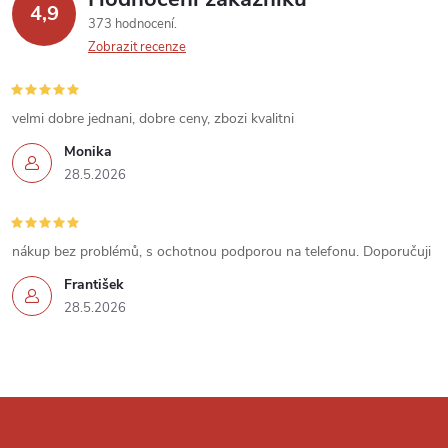
y
4,9
373 hodnocení
v
Zobrazit recenze
ý
velmi dobre jednani, dobre ceny, zbozi kvalitni
p
Monika
i
28.5.2026
s
u
nákup bez problémů, s ochotnou podporou na telefonu. Doporučuji
František
28.5.2026
Z