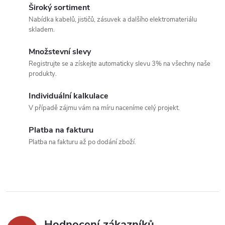
v
Široký sortiment
Nabídka kabelů, jističů, zásuvek a dalšího elektromateriálu
l
skladem.
á
Množstevní slevy
Registrujte se a získejte automaticky slevu 3% na všechny naše
d
produkty.
a
Individuální kalkulace
c
V případě zájmu vám na míru naceníme celý projekt.
í
Platba na fakturu
Platba na fakturu až po dodání zboží.
p
r
v
k
Hodnocení zákazníků