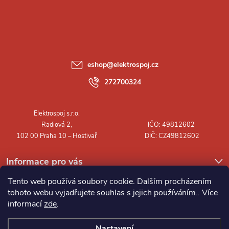
á
p
a
eshop
@
elektrospoj.cz
t
272700324
í
Informace pro vás
Tento web používá soubory cookie. Dalším procházením
tohoto webu vyjadřujete souhlas s jejich používáním.. Více
informací
zde
.
Nastavení