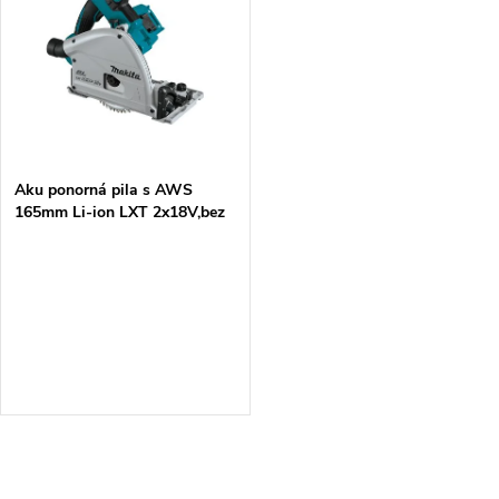
k
k
t
t
ů
ů
Aku ponorná pila s AWS
165mm Li-ion LXT 2x18V,bez
aku Z
O