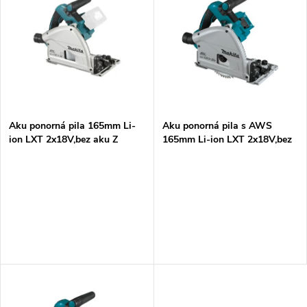
z
ý
Abecedně
e
p
n
i
í
s
p
Aku ponorná pila 165mm Li-
Aku ponorná pila s AWS
ion LXT 2x18V,bez aku Z
165mm Li-ion LXT 2x18V,bez
p
aku Z
r
r
o
o
d
d
u
u