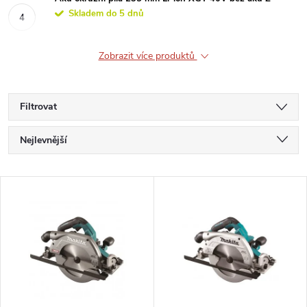
Skladem do 5 dnů
Zobrazit více produktů
Filtrovat
Ř
Nejlevnější
a
Nejdražší
V
Nejprodávanější
z
ý
Abecedně
e
p
n
i