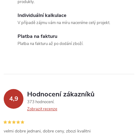
d
produkty.
a
Individuální kalkulace
c
V případě zájmu vám na míru naceníme celý projekt.
í
Platba na fakturu
Platba na fakturu až po dodání zboží.
p
r
v
k
Hodnocení zákazníků
y
4,9
373 hodnocení
v
Zobrazit recenze
ý
velmi dobre jednani, dobre ceny, zbozi kvalitni
p