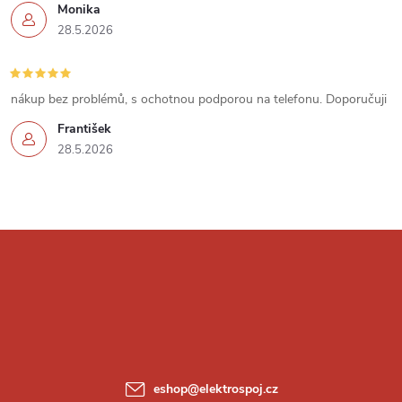
Monika
i
28.5.2026
s
u
nákup bez problémů, s ochotnou podporou na telefonu. Doporučuji
František
28.5.2026
Z
á
p
a
eshop
@
elektrospoj.cz