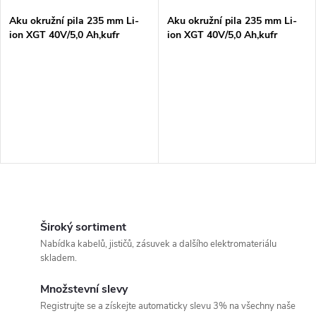
Aku okružní pila 235 mm Li-
Aku okružní pila 235 mm Li-
ion XGT 40V/5,0 Ah,kufr
ion XGT 40V/5,0 Ah,kufr
O
v
Široký sortiment
Nabídka kabelů, jističů, zásuvek a dalšího elektromateriálu
l
skladem.
á
Množstevní slevy
Registrujte se a získejte automaticky slevu 3% na všechny naše