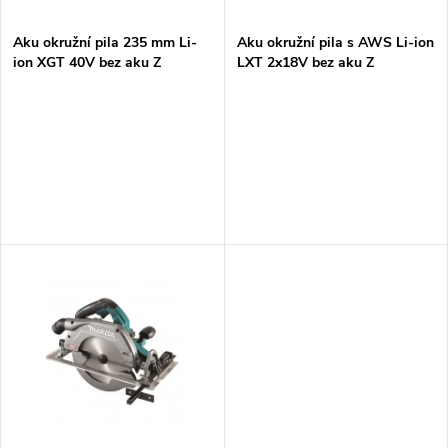
í
s
p
Aku okružní pila 235 mm Li-
Aku okružní pila s AWS Li-ion
ion XGT 40V bez aku Z
LXT 2x18V bez aku Z
p
r
r
o
o
d
d
u
u
k
k
t
t
ů
ů