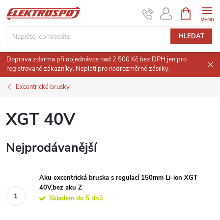
Přejít
NÁKUPNÍ
KOŠÍK
na
obsah
HLEDAT
Doprava zdarma při objednávce nad 2 500 Kč bez DPH jen pro
registrované zákazníky. Neplatí pro nadrozměrné zásilky.
Excentrické brusky
XGT 40V
Nejprodávanější
Aku excentrická bruska s regulací 150mm Li-ion XGT
40V,bez aku Z
Skladem do 5 dnů