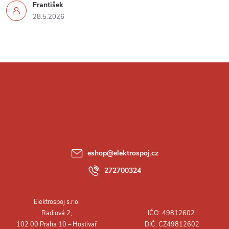
František
28.5.2026
Z
á
p
a
eshop
@
elektrospoj.cz
t
272700324
í