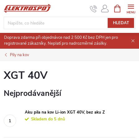
Přejít
NÁKUPNÍ
KOŠÍK
na
obsah
HLEDAT
Doprava zdarma při objednávce nad 2 500 Kč bez DPH jen pro
registrované zákazníky. Neplatí pro nadrozměrné zásilky.
Pily na kov
XGT 40V
Nejprodávanější
Aku pila na kov Li-ion XGT 40V, bez aku Z
Skladem do 5 dnů