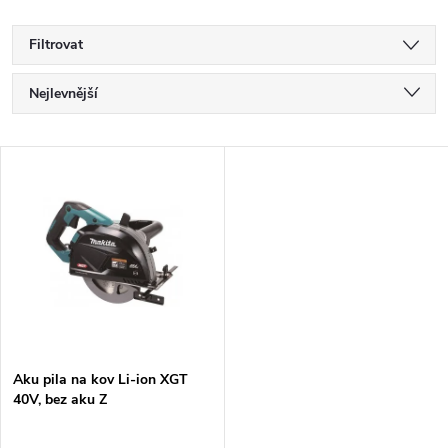
Filtrovat
Ř
Nejlevnější
a
Nejdražší
V
Nejprodávanější
z
ý
Abecedně
e
p
n
i
í
s
p
Aku pila na kov Li-ion XGT
40V, bez aku Z
p
r