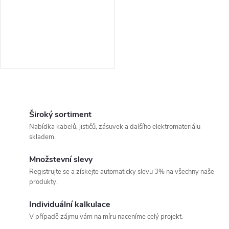
r
o
o
d
d
u
u
k
O
k
v
Široký sortiment
t
Nabídka kabelů, jističů, zásuvek a dalšího elektromateriálu
t
l
skladem.
ů
á
ů
Množstevní slevy
Registrujte se a získejte automaticky slevu 3% na všechny naše
d
produkty.
a
Individuální kalkulace
c
V případě zájmu vám na míru naceníme celý projekt.