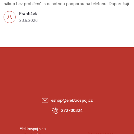
u
nákup bez problémů, s ochotnou podporou na telefonu. Doporučuji
František
28.5.2026
Z
á
p
a
eshop
@
elektrospoj.cz
t
272700324
í