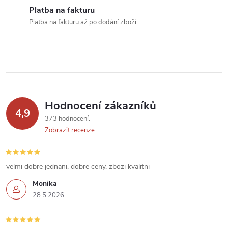
í
Platba na fakturu
Platba na fakturu až po dodání zboží.
p
r
v
k
Hodnocení zákazníků
y
4,9
373 hodnocení
v
Zobrazit recenze
ý
velmi dobre jednani, dobre ceny, zbozi kvalitni
p
Monika
i
28.5.2026
s