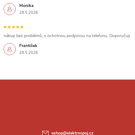
p
Monika
i
28.5.2026
s
u
nákup bez problémů, s ochotnou podporou na telefonu. Doporučuji
František
28.5.2026
Z
á
p
a
eshop
@
elektrospoj.cz