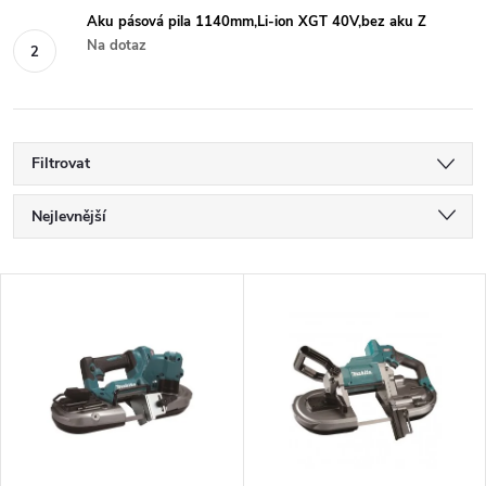
Aku pásová pila 1140mm,Li-ion XGT 40V,bez aku Z
Na dotaz
Filtrovat
Ř
Nejlevnější
a
Nejdražší
V
Nejprodávanější
z
ý
Abecedně
e
p
n
i