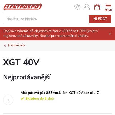
Přejít
NÁKUPNÍ
KOŠÍK
na
obsah
HLEDAT
Doprava zdarma při objednávce nad 2 500 Kč bez DPH jen pro
registrované zákazníky. Neplatí pro nadrozměrné zásilky.
Pásové pily
XGT 40V
Nejprodávanější
Aku pásová pila 835mm,Li-ion XGT 40V,bez aku Z
Skladem do 5 dnů