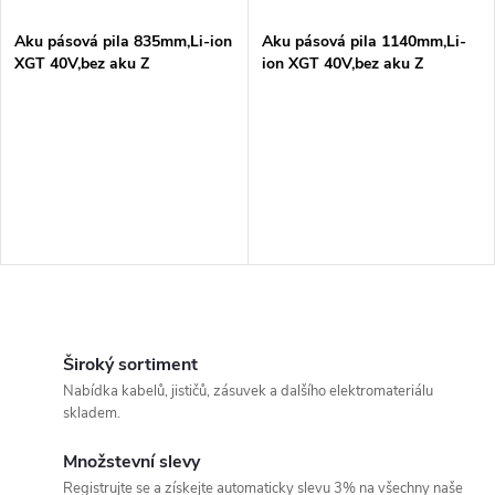
í
s
p
Aku pásová pila 835mm,Li-ion
Aku pásová pila 1140mm,Li-
XGT 40V,bez aku Z
ion XGT 40V,bez aku Z
p
r
r
o
o
d
d
u
u
k
O
k
v
Široký sortiment
t
Nabídka kabelů, jističů, zásuvek a dalšího elektromateriálu
t
l
skladem.
ů
á
ů
Množstevní slevy
Registrujte se a získejte automaticky slevu 3% na všechny naše