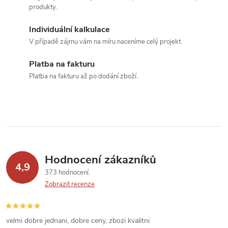
d
produkty.
a
Individuální kalkulace
c
V případě zájmu vám na míru naceníme celý projekt.
í
Platba na fakturu
Platba na fakturu až po dodání zboží.
p
r
v
k
Hodnocení zákazníků
y
4,9
373 hodnocení
v
Zobrazit recenze
ý
velmi dobre jednani, dobre ceny, zbozi kvalitni