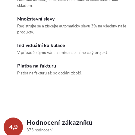
l
skladem.
á
Množstevní slevy
Registrujte se a získejte automaticky slevu 3% na všechny naše
d
produkty.
a
Individuální kalkulace
c
V případě zájmu vám na míru naceníme celý projekt.
í
Platba na fakturu
Platba na fakturu až po dodání zboží.
p
r
v
k
Hodnocení zákazníků
y
4,9
373 hodnocení