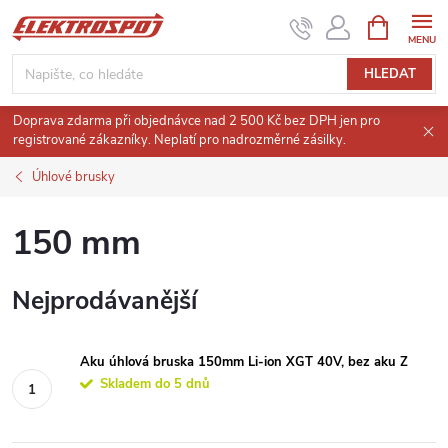
Přejít
NÁKUPNÍ
KOŠÍK
na
obsah
HLEDAT
Doprava zdarma při objednávce nad 2 500 Kč bez DPH jen pro
registrované zákazníky. Neplatí pro nadrozměrné zásilky.
Úhlové brusky
150 mm
Nejprodávanější
Aku úhlová bruska 150mm Li-ion XGT 40V, bez aku Z
Skladem do 5 dnů