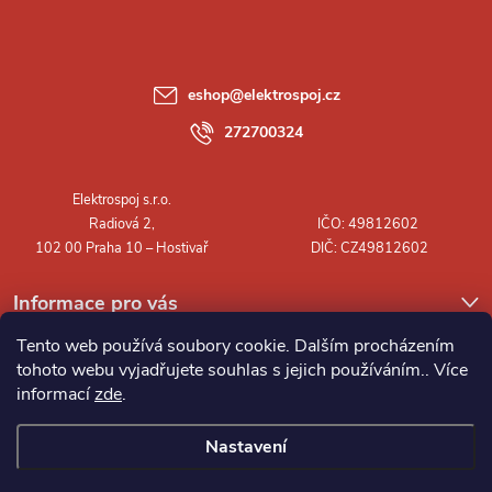
p
a
eshop
@
elektrospoj.cz
t
272700324
í
Informace pro vás
Tento web používá soubory cookie. Dalším procházením
tohoto webu vyjadřujete souhlas s jejich používáním.. Více
informací
zde
.
Nastavení