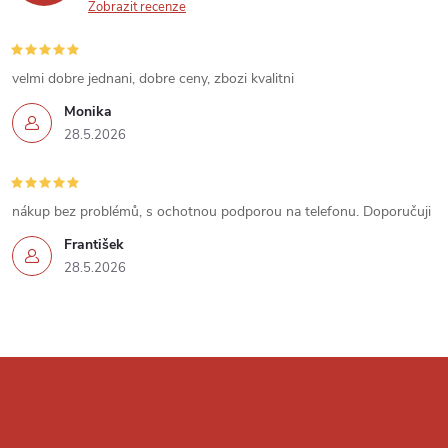
v
Zobrazit recenze
ý
velmi dobre jednani, dobre ceny, zbozi kvalitni
p
Monika
i
28.5.2026
s
u
nákup bez problémů, s ochotnou podporou na telefonu. Doporučuji
František
28.5.2026
Z
á