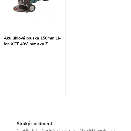
t
t
ů
ů
Aku úhlová bruska 150mm Li-
ion XGT 40V, bez aku Z
O
v
Široký sortiment
Nabídka kabelů, jističů, zásuvek a dalšího elektromateriálu