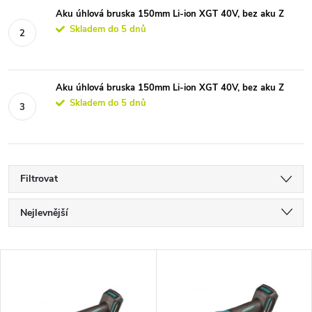
Aku úhlová bruska 150mm Li-ion XGT 40V, bez aku Z
Skladem do 5 dnů
Aku úhlová bruska 150mm Li-ion XGT 40V, bez aku Z
Skladem do 5 dnů
Filtrovat
Ř
Nejlevnější
a
Nejdražší
V
Nejprodávanější
z
ý
Abecedně