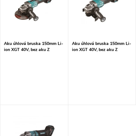
e
p
n
i
í
s
p
Aku úhlová bruska 150mm Li-
Aku úhlová bruska 150mm Li-
ion XGT 40V, bez aku Z
ion XGT 40V, bez aku Z
p
r
r
o
o
d
d
u
u
k
k