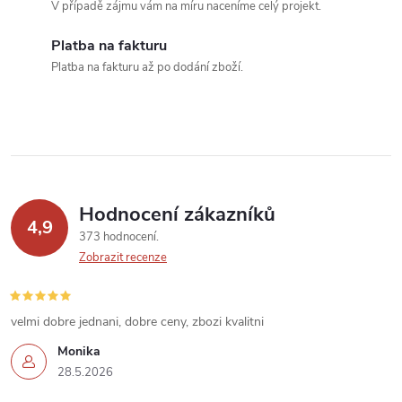
r
í
V případě zájmu vám na míru naceníme celý projekt.
v
Platba na fakturu
k
Platba na fakturu až po dodání zboží.
y
v
ý
p
Hodnocení zákazníků
4,9
373 hodnocení
i
Zobrazit recenze
s
u
velmi dobre jednani, dobre ceny, zbozi kvalitni
Monika
28.5.2026