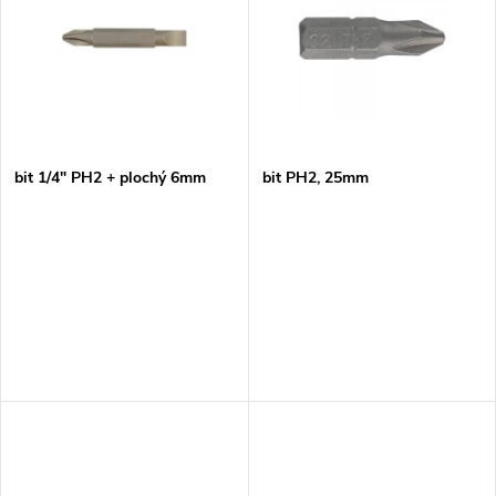
ý
e
p
n
i
í
s
p
bit 1/4" PH2 + plochý 6mm
bit PH2, 25mm
p
r
r
o
o
d
d
u
u
k