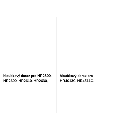
hloubkový doraz pro HR2300,
hloubkový doraz pro
HR2600, HR2610, HR2630,
HR4013C, HR4511C,
HR2631
HR5212C, DHR400,
HR005/6G