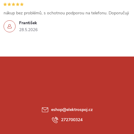
nákup bez problémů, s ochotnou podporou na telefonu. Doporučuji
František
28.5.2026
Z
á
p
a
eshop
@
elektrospoj.cz
t
272700324