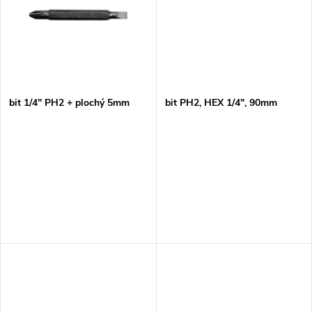
k
t
t
ů
ů
bit 1/4" PH2 + plochý 5mm
bit PH2, HEX 1/4", 90mm