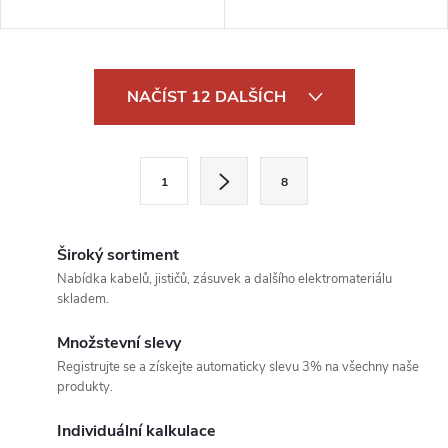
O
NAČÍST 12 DALŠÍCH
v
l
S
1
8
t
á
r
d
á
Široký sortiment
a
n
Nabídka kabelů, jističů, zásuvek a dalšího elektromateriálu
skladem.
k
c
o
Množstevní slevy
í
v
Registrujte se a získejte automaticky slevu 3% na všechny naše
produkty.
á
p
n
Individuální kalkulace