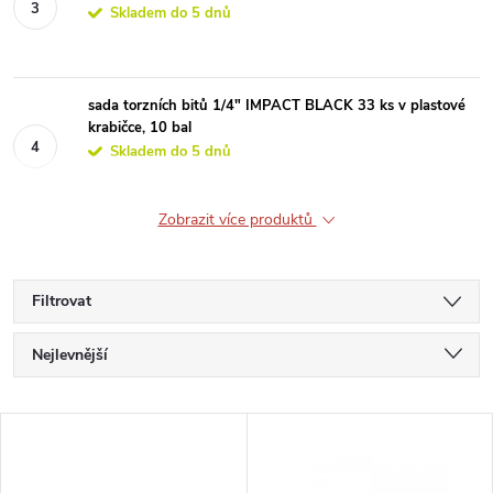
Skladem do 5 dnů
sada torzních bitů 1/4" IMPACT BLACK 33 ks v plastové
krabičce, 10 bal
Skladem do 5 dnů
Zobrazit více produktů
Filtrovat
Ř
Nejlevnější
a
Nejdražší
V
Nejprodávanější
z
Abecedně