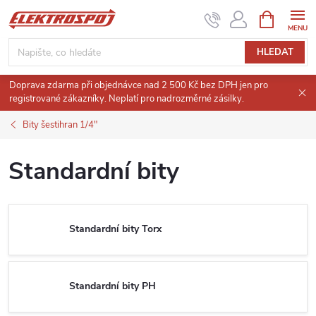
Přejít
NÁKUPNÍ
KOŠÍK
na
obsah
HLEDAT
Doprava zdarma při objednávce nad 2 500 Kč bez DPH jen pro
registrované zákazníky. Neplatí pro nadrozměrné zásilky.
Bity šestihran 1/4"
Standardní bity
Standardní bity Torx
Standardní bity PH