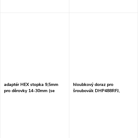
adaptér HEX stopka 9,5mm
hloubkový doraz pro
pro děrovky 14-30mm (se
šroubovák DHP488RFJ,
závitem 1/2" 20UNF)
DHP458RTJ, DHP481RTJ