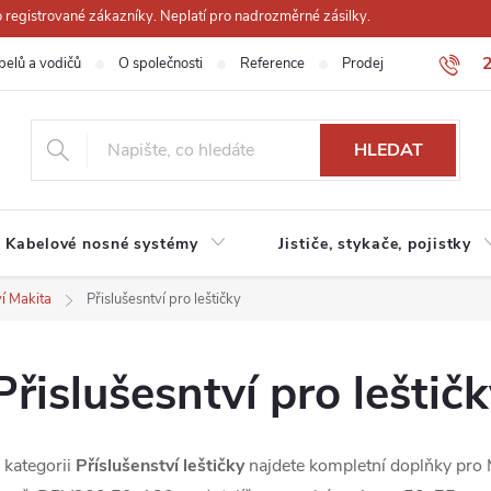
registrované zákazníky. Neplatí pro nadrozměrné zásilky.
belů a vodičů
O společnosti
Reference
Prodejna
Obchodn
HLEDAT
Kabelové nosné systémy
Jističe, stykače, pojistky
ví Makita
Přislušesntví pro leštičky
Přislušesntví pro leštič
 kategorii
Příslušenství leštičky
najdete kompletní doplňky pro Ma