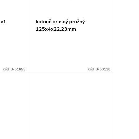
2v1
kotouč brusný pružný
125x4x22.23mm
Kód:
B-51655
Kód:
B-53110