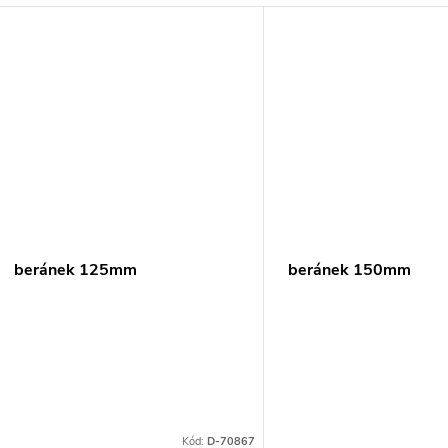
beránek 125mm
beránek 150mm
Kód:
D-70867