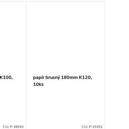
 K100,
papír brusný 180mm K120,
10ks
Kód:
P-38043
Kód:
P-33451