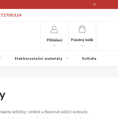
272700324
í podmínky
Podmínky ochrany osobních údajů
Kontakty
NÁKUPNÍ
KOŠÍK
Prázdný košík
Přihlášení
Elektroizolační materiály
Svítidla a zdroje
ky
kita leštičky: vlněné a fleecové leštící kotouče