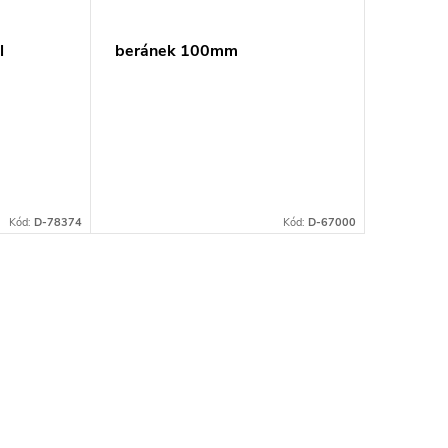
l
beránek 100mm
7
Kód:
D-78374
Kód:
D-67000