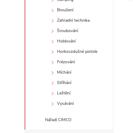
Broušení
Zahradní technika
Šroubování
Hoblování
l
Horkovzdušné pistole
Frézování
Míchání
Stříhání
Leštění
í
Vysávání
Nářadí CIMCO
r