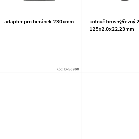
p
s
r
p
adapter pro beránek 230xmm
kotouč brusný/řezný 
o
125x2.0x22.23mm
r
d
o
u
d
Kód:
D-56960
k
u
t
k
ů
t
ů