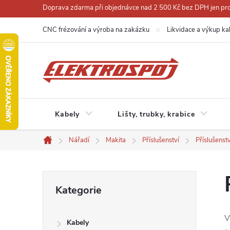
Přejít
Doprava zdarma při objednávce nad 2 500 Kč bez DPH jen pro 
na
CNC frézování a výroba na zakázku
Likvidace a výkup ka
obsah
Kabely
Lišty, trubky, krabice
Nářadí
Makita
Příslušenství
Příslušenst
Domů
P
Přeskočit
Kategorie
kategorie
o
V
Kabely