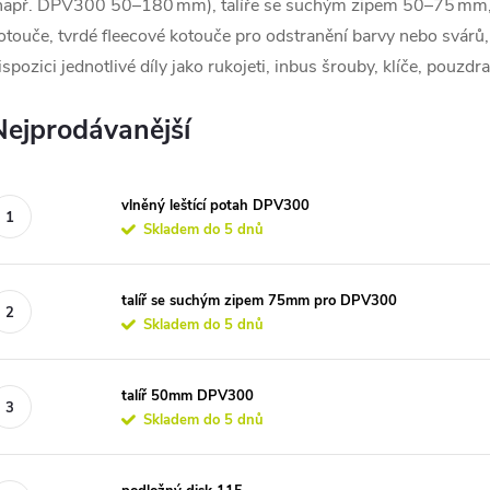
např. DPV300 50–180 mm), talíře se suchým zipem 50–75 mm,
otouče, tvrdé fleecové kotouče pro odstranění barvy nebo svárů
ispozici jednotlivé díly jako rukojeti, inbus šrouby, klíče, pouzdr
Nejprodávanější
vlněný leštící potah DPV300
Skladem do 5 dnů
talíř se suchým zipem 75mm pro DPV300
Skladem do 5 dnů
talíř 50mm DPV300
Skladem do 5 dnů