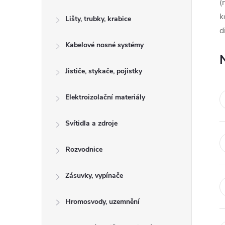
s
(
k
Lišty, trubky, krabice
t
d
Kabelové nosné systémy
r
a
Jističe, stykače, pojistky
n
Elektroizolační materiály
n
Svítidla a zdroje
í
Rozvodnice
p
Zásuvky, vypínače
a
Hromosvody, uzemnění