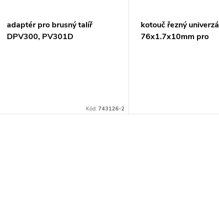
adaptér pro brusný talíř
kotouč řezný univerzá
DPV300, PV301D
76x1.7x10mm pro
DMC300=oldD-7483
Kód:
743126-2