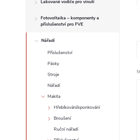
n
Lakované vodiče pro vinutí
e
Fotovoltaika – komponenty a
příslušenství pro FVE
l
Nářadí
Příslušenství
Pásky
5
Stroje
Nářadí
Makita
Hřebíkování/sponkování
Broušení
í
i
Ruční nářadí