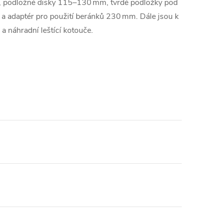
 podložné disky 115–130 mm, tvrdé podložky pod
, a adaptér pro použití beránků 230 mm. Dále jsou k
a a náhradní leštící kotouče.