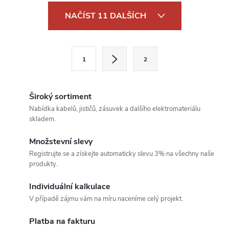
O
NAČÍST 11 DALŠÍCH
v
l
S
1
2
t
á
r
d
á
Široký sortiment
a
n
Nabídka kabelů, jističů, zásuvek a dalšího elektromateriálu
skladem.
k
c
o
Množstevní slevy
í
v
Registrujte se a získejte automaticky slevu 3% na všechny naše
produkty.
á
p
n
Individuální kalkulace
r
í
V případě zájmu vám na míru naceníme celý projekt.
v
Platba na fakturu