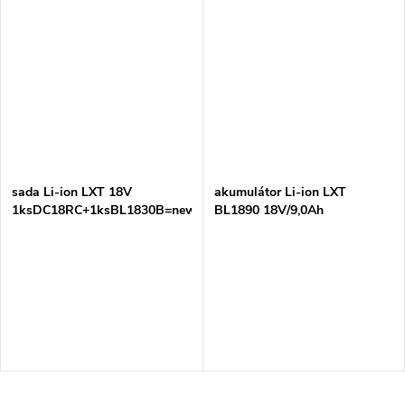
sada Li-ion LXT 18V
akumulátor Li-ion LXT
1ksDC18RC+1ksBL1830B=new191A24-
BL1890 18V/9,0Ah
4