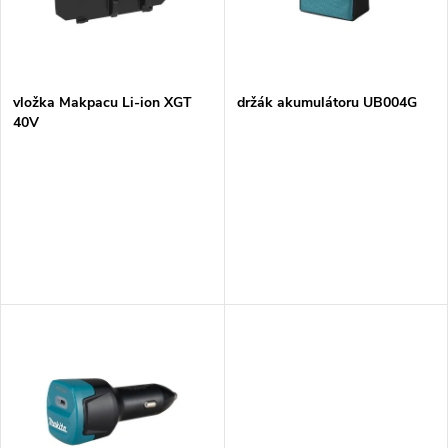
n
i
í
s
p
vložka Makpacu Li-ion XGT
držák akumulátoru UB004G
40V
p
r
r
o
o
d
d
u
u
k
k
t
t