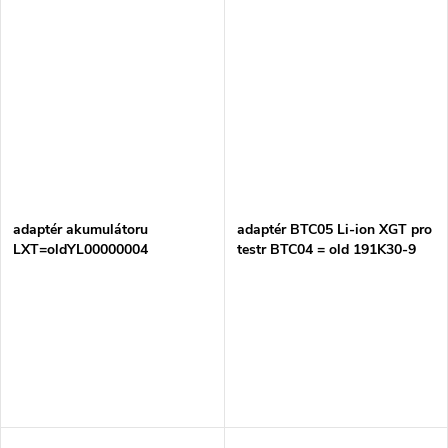
adaptér akumulátoru
adaptér BTC05 Li-ion XGT pro
LXT=oldYL00000004
testr BTC04 = old 191K30-9