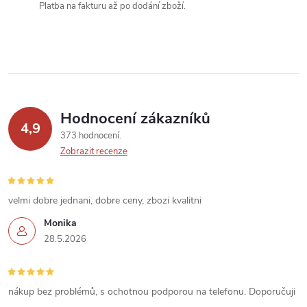
k
Platba na fakturu až po dodání zboží.
y
v
ý
p
Hodnocení zákazníků
4,9
373 hodnocení
i
Zobrazit recenze
s
u
velmi dobre jednani, dobre ceny, zbozi kvalitni
Monika
28.5.2026
nákup bez problémů, s ochotnou podporou na telefonu. Doporučuji