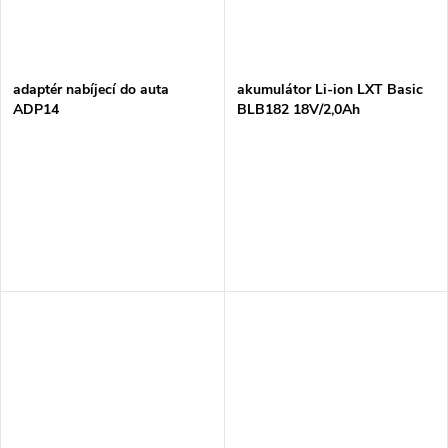
ů
ů
adaptér nabíjecí do auta
akumulátor Li-ion LXT Basic
ADP14
BLB182 18V/2,0Ah