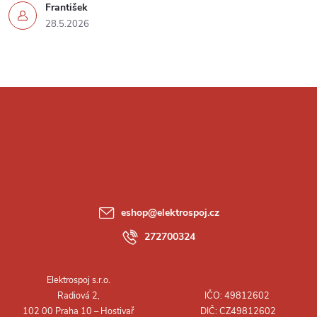
František
28.5.2026
Z
á
p
a
eshop
@
elektrospoj.cz
t
272700324
í