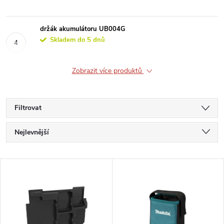
držák akumulátoru UB004G
Skladem do 5 dnů
Zobrazit více produktů
Filtrovat
Ř
Nejlevnější
a
Nejdražší
V
Nejprodávanější
z
ý
Abecedně
e
p