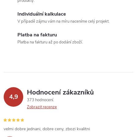
produkty.
á
p
n
Individuální kalkulace
r
í
V případě zájmu vám na míru naceníme celý projekt.
v
Platba na fakturu
k
Platba na fakturu až po dodání zboží.
y
v
ý
p
Hodnocení zákazníků
4,9
373 hodnocení
i
Zobrazit recenze
s
u
velmi dobre jednani, dobre ceny, zbozi kvalitni