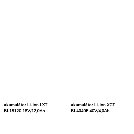
akumulátor Li-ion LXT
akumulátor Li-ion XGT
BL18120 18V/12,0Ah
BL4040F 40V/4,0Ah
=old191B26-6,1910N6-8