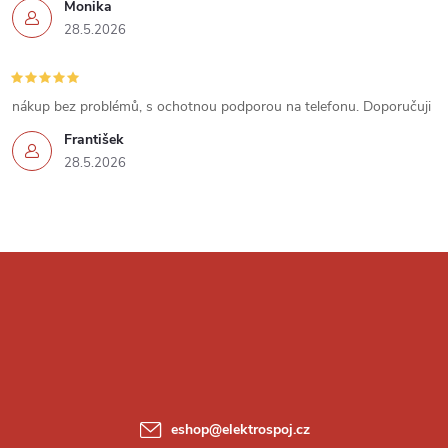
Monika
28.5.2026
nákup bez problémů, s ochotnou podporou na telefonu. Doporučuji
František
28.5.2026
Z
á
p
a
eshop
@
elektrospoj.cz