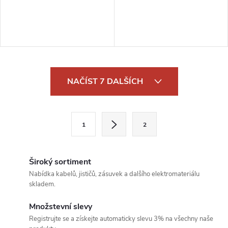
O
NAČÍST 7 DALŠÍCH
v
l
S
1
2
t
á
r
d
á
Široký sortiment
a
n
Nabídka kabelů, jističů, zásuvek a dalšího elektromateriálu
skladem.
k
c
o
Množstevní slevy
í
v
Registrujte se a získejte automaticky slevu 3% na všechny naše