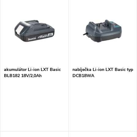
V
Nejprodávanější
z
ý
Abecedně
e
p
n
i
í
s
p
akumulátor Li-ion LXT Basic
nabíječka Li-ion LXT Basic typ
BLB182 18V/2,0Ah
DCB18WA
p
r
r
o
o
d
d
u