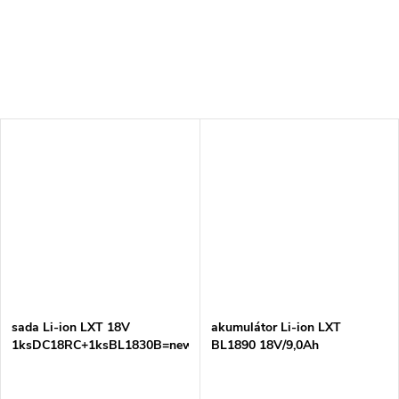
sada Li-ion LXT 18V
akumulátor Li-ion LXT
1ksDC18RC+1ksBL1830B=new191A24-
BL1890 18V/9,0Ah
4