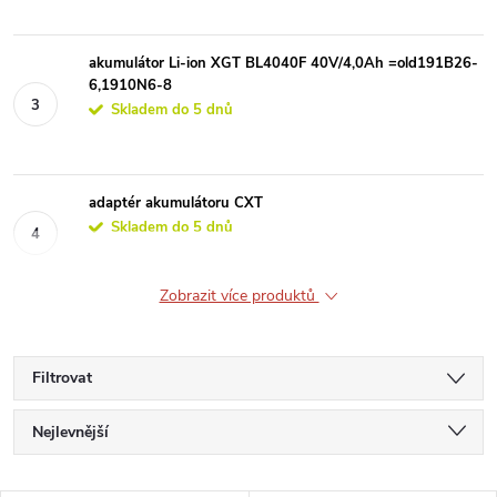
akumulátor Li-ion XGT BL4040F 40V/4,0Ah =old191B26-
6,1910N6-8
Skladem do 5 dnů
adaptér akumulátoru CXT
Skladem do 5 dnů
Zobrazit více produktů
Filtrovat
Ř
Nejlevnější
a
Nejdražší