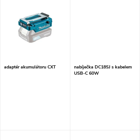
u
k
k
t
t
ů
ů
adaptér akumulátoru CXT
nabíječka DC18SJ s kabelem
USB-C 60W