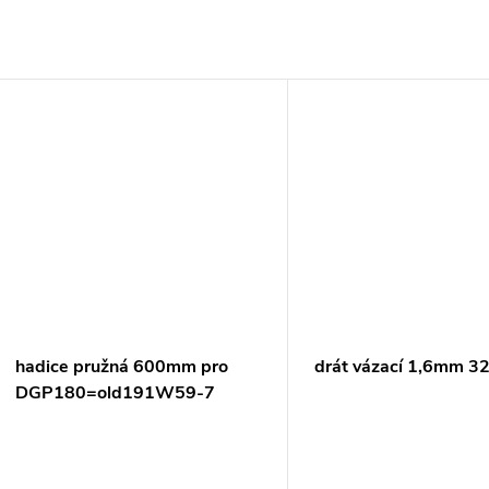
hadice pružná 600mm pro
drát vázací 1,6mm 3
DGP180=old191W59-7