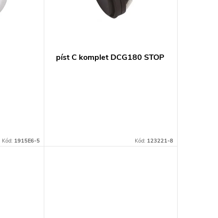
píst C komplet DCG180 STOP
Kód:
1915E6-5
Kód:
123221-8