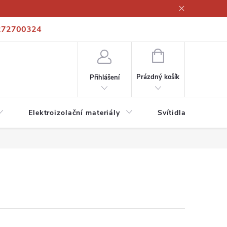
272700324
í podmínky
Podmínky ochrany osobních údajů
Kontakty
NÁKUPNÍ
KOŠÍK
Prázdný košík
Přihlášení
Elektroizolační materiály
Svítidla a zdroje