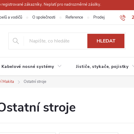
registrované zákazníky. Neplatí pro nadrozměrné zásilky.
belů a vodičů
O společnosti
Reference
Prodejna
Obchodn
HLEDAT
Kabelové nosné systémy
Jističe, stykače, pojistky
ví Makita
Ostatní stroje
Ostatní stroje