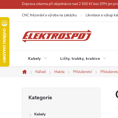
Přejít
Doprava zdarma při objednávce nad 2 500 Kč bez DPH jen pro 
na
CNC frézování a výroba na zakázku
Likvidace a výkup ka
obsah
Kabely
Lišty, trubky, krabice
Nářadí
Makita
Příslušenství
Příslušenst
Domů
P
Přeskočit
Kategorie
kategorie
o
Kabely