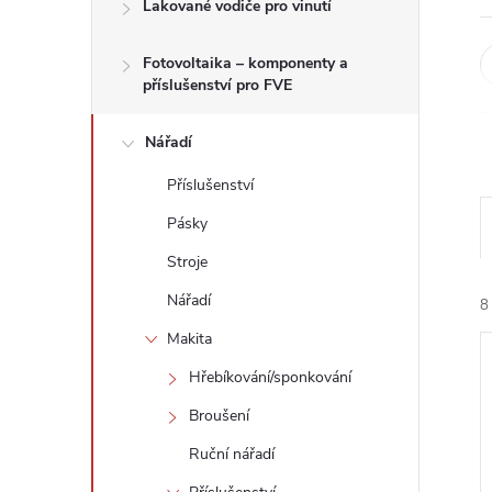
n
Lakované vodiče pro vinutí
e
Fotovoltaika – komponenty a
příslušenství pro FVE
l
Nářadí
Příslušenství
Pásky
Stroje
Nářadí
8
Makita
Hřebíkování/sponkování
Broušení
Ruční nářadí