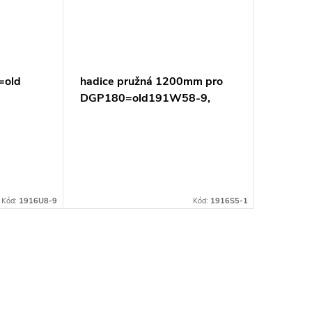
=old
hadice pružná 1200mm pro
DGP180=old191W58-9,
1916V6-0
Kód:
1916U8-9
Kód:
1916S5-1