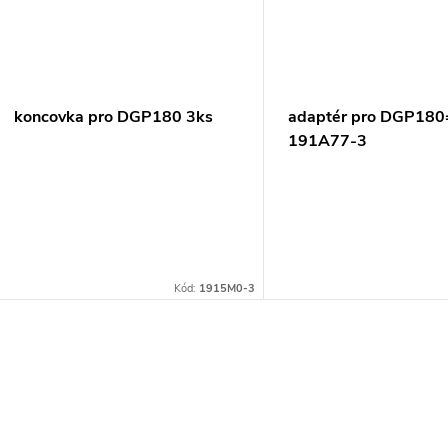
ů
koncovka pro DGP180 3ks
adaptér pro DGP180
191A77-3
Kód:
1915M0-3