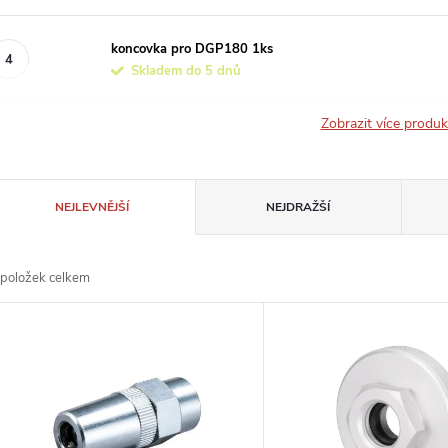
koncovka pro DGP180 1ks
Skladem do 5 dnů
Zobrazit více produ
Ř
NEJLEVNĚJŠÍ
NEJDRAŽŠÍ
a
položek celkem
z
V
e
ý
n
p