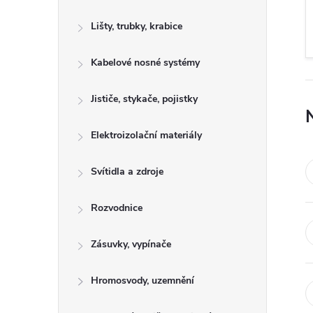
s
Lišty, trubky, krabice
t
Kabelové nosné systémy
r
a
Jističe, stykače, pojistky
n
Elektroizolační materiály
n
Svítidla a zdroje
í
Rozvodnice
p
Zásuvky, vypínače
a
Hromosvody, uzemnění