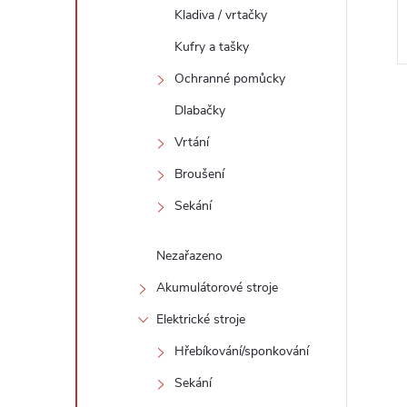
Kladiva / vrtačky
Kufry a tašky
Ochranné pomůcky
Dlabačky
Vrtání
Broušení
l
Sekání
Nezařazeno
Akumulátorové stroje
Elektrické stroje
Hřebíkování/sponkování
í
Sekání