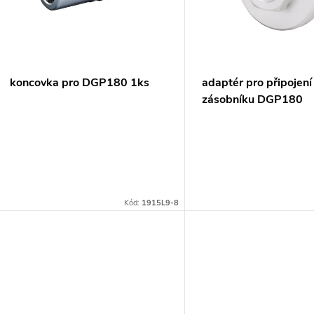
p
s
r
p
koncovka pro DGP180 1ks
adaptér pro připojení
o
zásobníku DGP180
r
d
o
u
d
k
Kód:
1915L9-8
u
t
k
ů
t