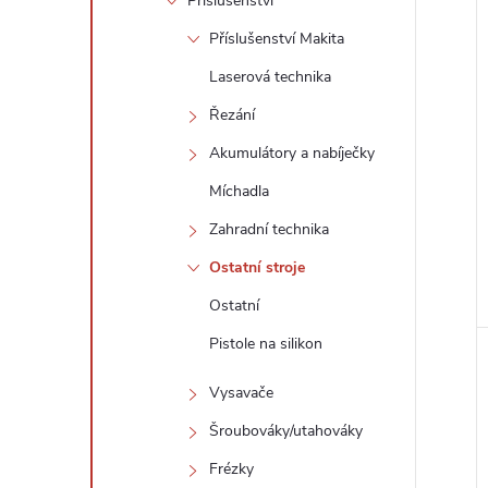
í
Příslušenství
i
Příslušenství Makita
Laserová technika
Řezání
Akumulátory a nabíječky
Míchadla
Zahradní technika
Ostatní stroje
Ostatní
Pistole na silikon
Vysavače
Šroubováky/utahováky
Frézky