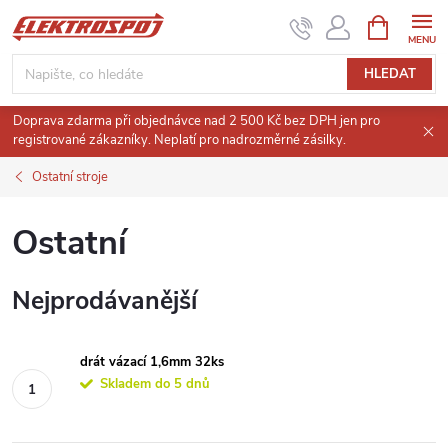
Přejít
NÁKUPNÍ
KOŠÍK
na
obsah
HLEDAT
Doprava zdarma při objednávce nad 2 500 Kč bez DPH jen pro
registrované zákazníky. Neplatí pro nadrozměrné zásilky.
Ostatní stroje
Ostatní
Nejprodávanější
drát vázací 1,6mm 32ks
Skladem do 5 dnů