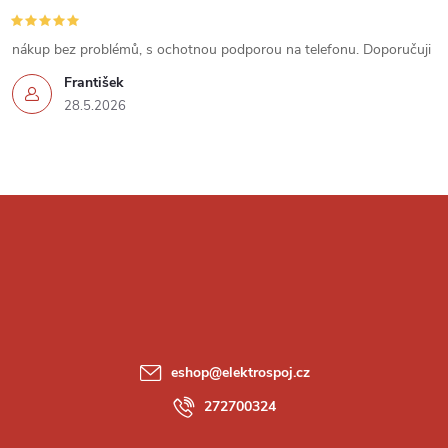
s
u
nákup bez problémů, s ochotnou podporou na telefonu. Doporučuji
František
28.5.2026
Z
á
p
a
eshop
@
elektrospoj.cz
t
272700324