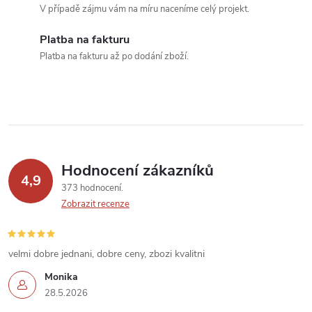
c
V případě zájmu vám na míru naceníme celý projekt.
í
Platba na fakturu
Platba na fakturu až po dodání zboží.
p
r
v
k
Hodnocení zákazníků
y
4,9
373 hodnocení
v
Zobrazit recenze
ý
velmi dobre jednani, dobre ceny, zbozi kvalitni
p
Monika
i
28.5.2026