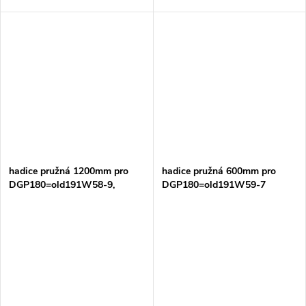
hadice pružná 1200mm pro
hadice pružná 600mm pro
DGP180=old191W58-9,
DGP180=old191W59-7
1916V6-0