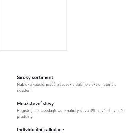
O
v
Široký sortiment
Nabídka kabelů, jističů, zásuvek a dalšího elektromateriálu
l
skladem.
á
Množstevní slevy
Registrujte se a získejte automaticky slevu 3% na všechny naše
d
produkty.
a
Individuální kalkulace