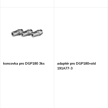
d
u
u
k
k
t
t
ů
ů
koncovka pro DGP180 3ks
adaptér pro DGP180=old
191A77-3