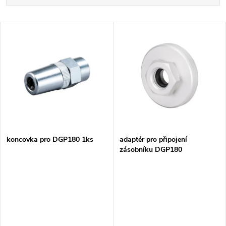
a
Nejdražší
V
Nejprodávanější
z
ý
Abecedně
e
p
n
i
í
s
p
koncovka pro DGP180 1ks
adaptér pro připojení
zásobníku DGP180
p
r
r
o
o
d