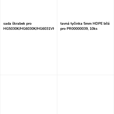
sada škrabek pro
tavná tyčinka 5mm HDPE bílá
HG5030K/HG6030K/HG6031VK/HG6531CK,
pro PR00000039, 10ks
4ks