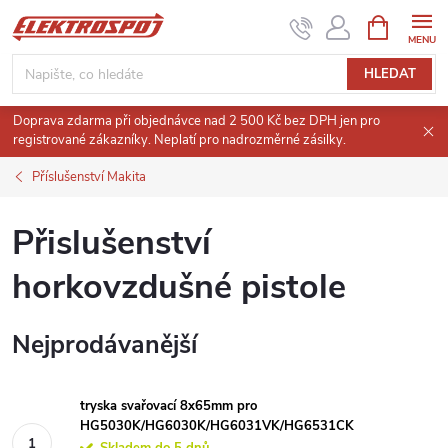
Přejít
NÁKUPNÍ
KOŠÍK
na
obsah
HLEDAT
Doprava zdarma při objednávce nad 2 500 Kč bez DPH jen pro
registrované zákazníky. Neplatí pro nadrozměrné zásilky.
Příslušenství Makita
Přislušenství
horkovzdušné pistole
Nejprodávanější
tryska svařovací 8x65mm pro
HG5030K/HG6030K/HG6031VK/HG6531CK
Skladem do 5 dnů