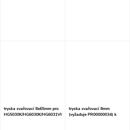
tryska svařovací 8x65mm pro
tryska svařovací 8mm
HG5030K/HG6030K/HG6031VK/HG6531CK
(vyžaduje PR00000034) k
použití s tavnou tyčinkou
max6mm pro