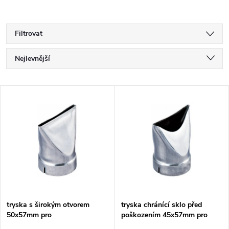
Filtrovat
Ř
Nejlevnější
a
Nejdražší
V
Nejprodávanější
z
ý
Abecedně
e
p
n
i
í
s
p
tryska s širokým otvorem
tryska chránící sklo před
50x57mm pro
poškozením 45x57mm pro
p
HG5030K/HG6030K/HG6031VK/HG6531CK
HG6031V/HG6030/HG5030