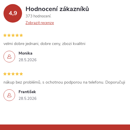
p
Hodnocení zákazníků
4,9
373 hodnocení
i
Zobrazit recenze
s
u
velmi dobre jednani, dobre ceny, zbozi kvalitni
Monika
28.5.2026
nákup bez problémů, s ochotnou podporou na telefonu. Doporučuji
František
28.5.2026