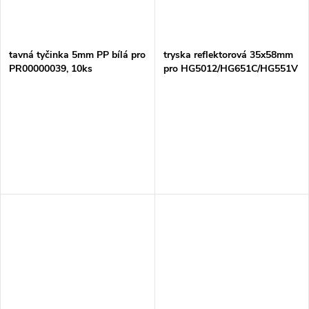
tavná tyčinka 5mm PP bílá pro
tryska reflektorová 35x58mm
PR00000039, 10ks
pro HG5012/HG651C/HG551V
= oldP-33700 = STOP STOP