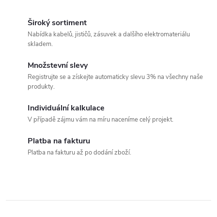
á
r
d
á
Široký sortiment
a
n
Nabídka kabelů, jističů, zásuvek a dalšího elektromateriálu
skladem.
k
c
o
Množstevní slevy
í
v
Registrujte se a získejte automaticky slevu 3% na všechny naše
produkty.
á
p
n
Individuální kalkulace
r
í
V případě zájmu vám na míru naceníme celý projekt.
v
Platba na fakturu
k
Platba na fakturu až po dodání zboží.
y
v
ý