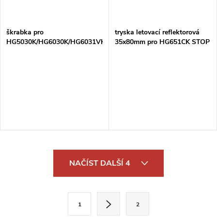
škrabka pro
tryska letovací reflektorová
HG5030K/HG6030K/HG6031VK/HG6531CK
35x80mm pro HG651CK STOP
O
NAČÍST DALŠÍ 4
v
l
S
1
2
t