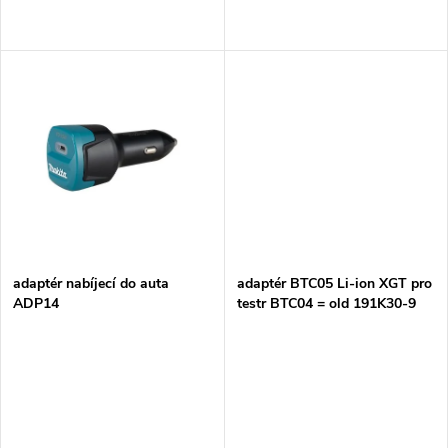
d
d
u
u
k
k
t
t
ů
ů
adaptér nabíjecí do auta
adaptér BTC05 Li-ion XGT pro
ADP14
testr BTC04 = old 191K30-9