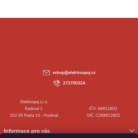
Z
á
p
a
eshop
@
elektrospoj.cz
t
272700324
í
Informace pro vás