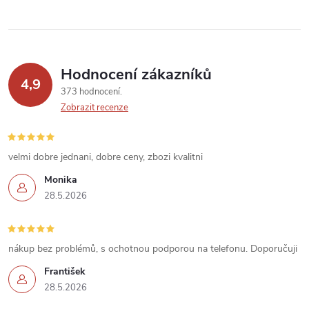
r
v
k
Hodnocení zákazníků
y
4,9
373 hodnocení
v
Zobrazit recenze
ý
velmi dobre jednani, dobre ceny, zbozi kvalitni
p
Monika
i
28.5.2026
s
u
nákup bez problémů, s ochotnou podporou na telefonu. Doporučuji
František
28.5.2026