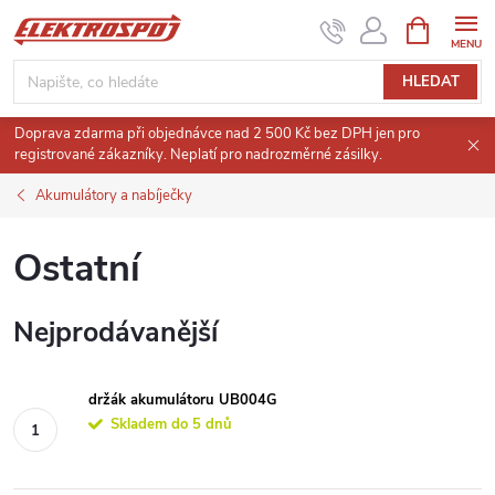
Přejít
NÁKUPNÍ
KOŠÍK
na
obsah
HLEDAT
Doprava zdarma při objednávce nad 2 500 Kč bez DPH jen pro
registrované zákazníky. Neplatí pro nadrozměrné zásilky.
Akumulátory a nabíječky
Ostatní
Nejprodávanější
držák akumulátoru UB004G
Skladem do 5 dnů