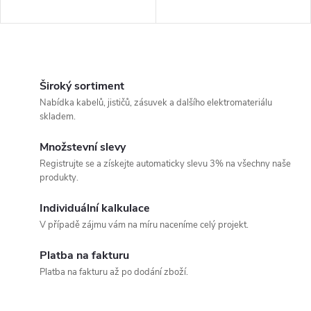
O
v
Široký sortiment
Nabídka kabelů, jističů, zásuvek a dalšího elektromateriálu
l
skladem.
á
Množstevní slevy
Registrujte se a získejte automaticky slevu 3% na všechny naše
d
produkty.
a
Individuální kalkulace
c
V případě zájmu vám na míru naceníme celý projekt.
í
Platba na fakturu
Platba na fakturu až po dodání zboží.
p