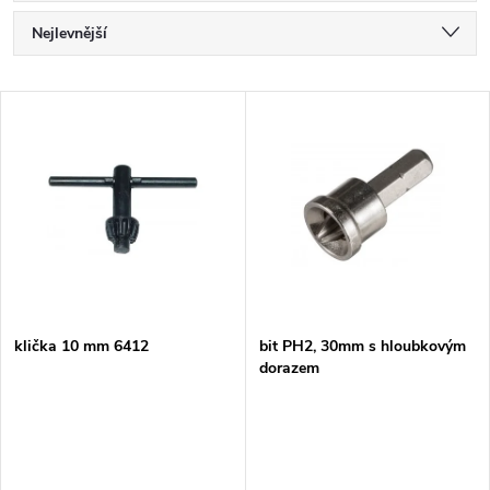
Ř
Nejlevnější
a
Nejdražší
V
Nejprodávanější
z
ý
Abecedně
e
p
n
i
í
s
p
klička 10 mm 6412
bit PH2, 30mm s hloubkovým
dorazem
p
r
r
o