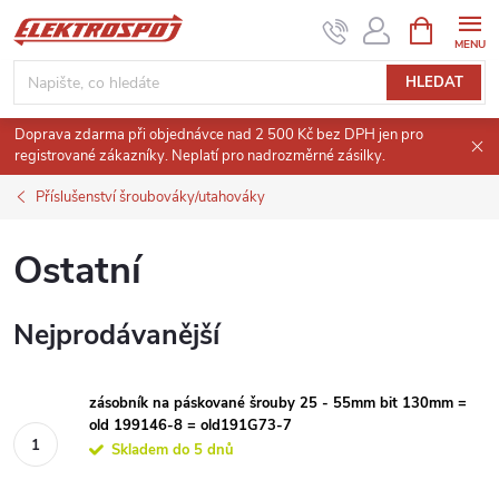
Přejít
NÁKUPNÍ
KOŠÍK
na
obsah
HLEDAT
Doprava zdarma při objednávce nad 2 500 Kč bez DPH jen pro
registrované zákazníky. Neplatí pro nadrozměrné zásilky.
Příslušenství šroubováky/utahováky
Ostatní
Nejprodávanější
zásobník na páskované šrouby 25 - 55mm bit 130mm =
old 199146-8 = old191G73-7
Skladem do 5 dnů