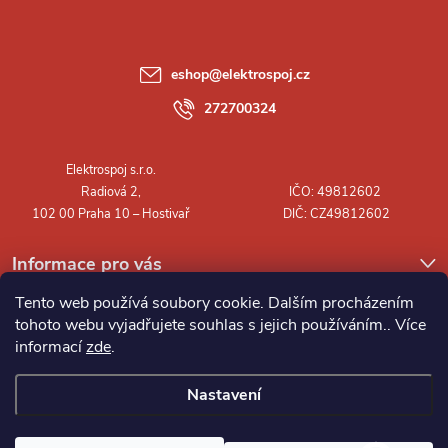
p
a
eshop
@
elektrospoj.cz
t
272700324
í
Informace pro vás
Tento web používá soubory cookie. Dalším procházením
tohoto webu vyjadřujete souhlas s jejich používáním.. Více
informací
zde
.
Nastavení
Copyright 2026
Elektrospoj s.r.o.
. Všechna práva vyhrazena.