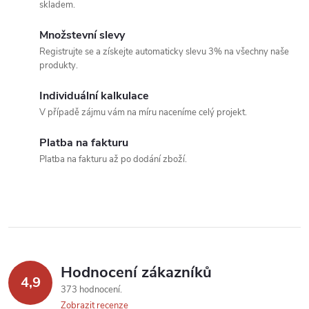
skladem.
k
c
o
Množstevní slevy
í
v
Registrujte se a získejte automaticky slevu 3% na všechny naše
produkty.
á
p
n
Individuální kalkulace
r
í
V případě zájmu vám na míru naceníme celý projekt.
v
Platba na fakturu
k
Platba na fakturu až po dodání zboží.
y
v
ý
p
Hodnocení zákazníků
4,9
373 hodnocení
i
Zobrazit recenze