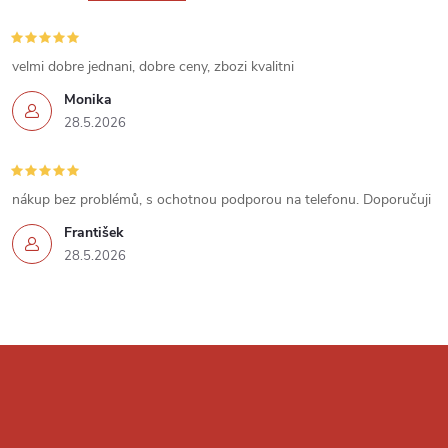
s
u
velmi dobre jednani, dobre ceny, zbozi kvalitni
Monika
28.5.2026
nákup bez problémů, s ochotnou podporou na telefonu. Doporučuji
František
28.5.2026
Z
á