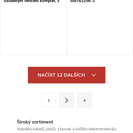
ozubeným věncem komplet, s
old763256-3
adaptérem pro upnutí SDS-
Plus
O
NAČÍST 12 DALŠÍCH
v
l
S
1
4
t
á
r
d
á
Široký sortiment
a
n
Nabídka kabelů, jističů, zásuvek a dalšího elektromateriálu