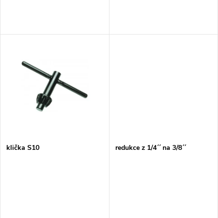
o
d
d
u
u
k
k
t
t
ů
ů
klička S10
redukce z 1/4´´ na 3/8´´