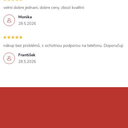
u
velmi dobre jednani, dobre ceny, zbozi kvalitni
Monika
28.5.2026
nákup bez problémů, s ochotnou podporou na telefonu. Doporučuji
František
28.5.2026
Z
á
p