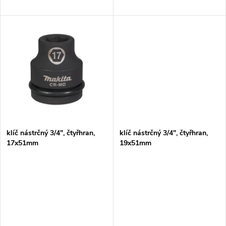
d
u
u
k
k
t
t
ů
ů
klíč nástrčný 3/4", čtyřhran,
klíč nástrčný 3/4", čtyřhran,
17x51mm
19x51mm