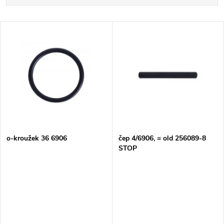
a
Nejdražší
V
Nejprodávanější
z
ý
Abecedně
e
p
n
i
í
s
p
o-kroužek 36 6906
čep 4/6906, = old 256089-8
STOP
p
r
r
o
o
d