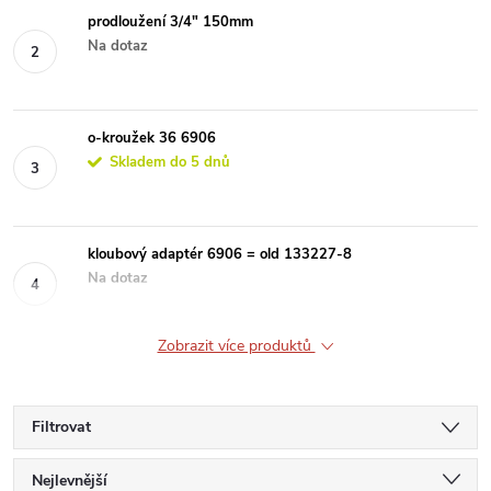
prodloužení 3/4" 150mm
Na dotaz
o-kroužek 36 6906
Skladem do 5 dnů
kloubový adaptér 6906 = old 133227-8
Na dotaz
Zobrazit více produktů
Filtrovat
Ř
Nejlevnější