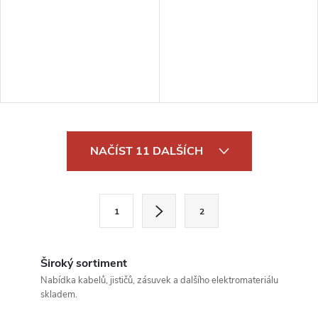
O
NAČÍST 11 DALŠÍCH
v
l
S
1
2
t
á
r
d
á
Široký sortiment
a
n
Nabídka kabelů, jističů, zásuvek a dalšího elektromateriálu
skladem.
k
c