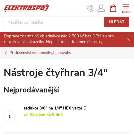
Přejít
NÁKUPNÍ
KOŠÍK
na
obsah
HLEDAT
Doprava zdarma při objednávce nad 2 500 Kč bez DPH jen pro
registrované zákazníky. Neplatí pro nadrozměrné zásilky.
Příslušenství šroubováky/utahováky
Nástroje čtyřhran 3/4"
Nejprodávanější
redukce 3/8" na 1/4" HEX verze E
Skladem do 5 dnů