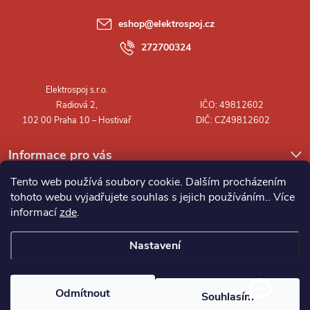
a
eshop
@
elektrospoj.cz
t
272700324
í
Informace pro vás
Tento web používá soubory cookie. Dalším procházením
tohoto webu vyjadřujete souhlas s jejich používáním.. Více
informací
zde
.
Nastavení
Copyright 2026
Elektrospoj s.r.o.
. Všechna práva vyhrazena.
Odmítnout
Souhlasím
Vytvořil Shoptet