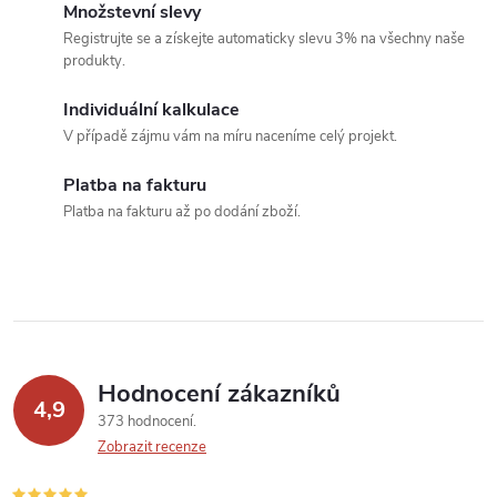
o
Množstevní slevy
í
v
Registrujte se a získejte automaticky slevu 3% na všechny naše
produkty.
á
p
n
Individuální kalkulace
r
í
V případě zájmu vám na míru naceníme celý projekt.
v
Platba na fakturu
k
Platba na fakturu až po dodání zboží.
y
v
ý
p
Hodnocení zákazníků
4,9
373 hodnocení
i
Zobrazit recenze
s