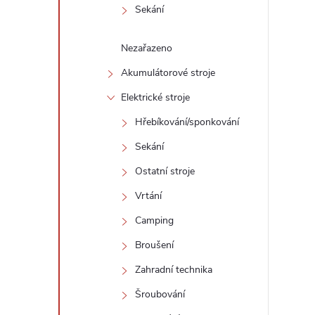
Sekání
Nezařazeno
Akumulátorové stroje
Elektrické stroje
Hřebíkování/sponkování
í
Sekání
Ostatní stroje
r
Vrtání
Camping
Broušení
Zahradní technika
Šroubování