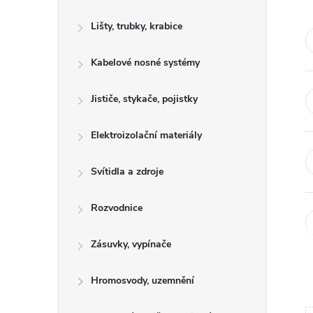
s
Lišty, trubky, krabice
t
Kabelové nosné systémy
r
a
Jističe, stykače, pojistky
n
Elektroizolační materiály
n
Svítidla a zdroje
í
Rozvodnice
p
Zásuvky, vypínače
a
Hromosvody, uzemnění