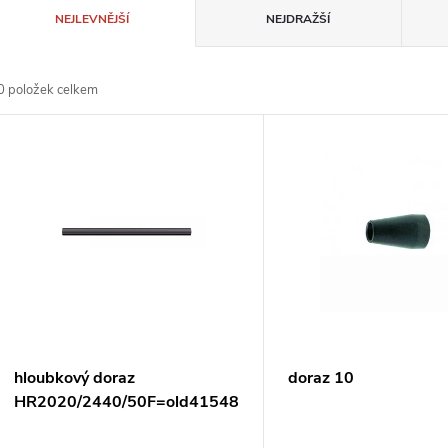
Ř
NEJLEVNĚJŠÍ
NEJDRAŽŠÍ
a
0
položek celkem
z
V
e
ý
n
p
p
s
r
p
hloubkový doraz
doraz 10
o
HR2020/2440/50F=old415486-
r
9