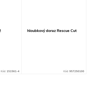
2
hloubkový doraz Rescue Cut
500=old195602-
Kód:
151561-4
Kód:
957250100