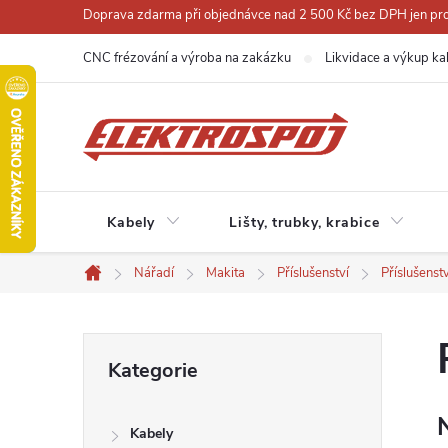
Přejít
Doprava zdarma při objednávce nad 2 500 Kč bez DPH jen pro 
na
CNC frézování a výroba na zakázku
Likvidace a výkup ka
obsah
Kabely
Lišty, trubky, krabice
Nářadí
Makita
Příslušenství
Příslušenst
Domů
P
Přeskočit
Kategorie
kategorie
o
Kabely