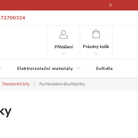
272700324
í podmínky
Podmínky ochrany osobních údajů
Kontakty
NÁKUPNÍ
KOŠÍK
Prázdný košík
Přihlášení
Elektroizolační materiály
Svítidla a zdroje
Standardní bity
Rychloutahováky/objímky
ky