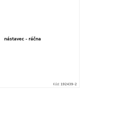
nástavec - ráčna
Kód:
192439-2
O
v