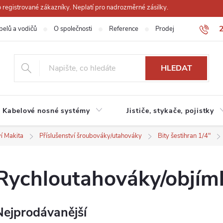
registrované zákazníky. Neplatí pro nadrozměrné zásilky.
belů a vodičů
O společnosti
Reference
Prodejna
Obchodn
HLEDAT
Kabelové nosné systémy
Jističe, stykače, pojistky
ví Makita
Příslušenství šroubováky/utahováky
Bity šestihran 1/4"
Rychloutahováky/objím
Nejprodávanější