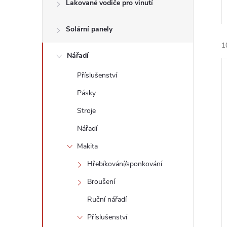
n
Lakované vodiče pro vinutí
e
Solární panely
1
l
Nářadí
Příslušenství
Pásky
Stroje
í
Nářadí
i
Makita
Hřebíkování/sponkování
Broušení
Ruční nářadí
Příslušenství