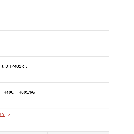
RTJ, DHP481RTJ
 DHR400, HR005/6G
ktů