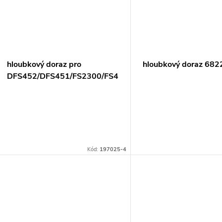
hloubkový doraz pro
hloubkový doraz 682
DFS452/DFS451/FS2300/FS4000/FS4300/FS6300R/FS2
6
Kód:
197025-4