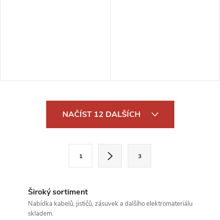
O
NAČÍST 12 DALŠÍCH
v
l
S
1
3
t
á
r
d
á
Široký sortiment
a
n
Nabídka kabelů, jističů, zásuvek a dalšího elektromateriálu
skladem.
k