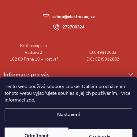
p
a
eshop
@
elektrospoj.cz
t
272700324
í
Informace pro vás
Tento web používá soubory cookie. Dalším procházením
tohoto webu vyjadřujete souhlas s jejich používáním.. Více
informací
zde
.
Nastavení
Copyright 2026
Elektrospoj s.r.o.
. Všechna práva vyhrazena.
Odmítnout