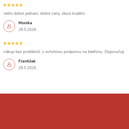
s
u
velmi dobre jednani, dobre ceny, zbozi kvalitni
Monika
28.5.2026
nákup bez problémů, s ochotnou podporou na telefonu. Doporučuji
František
28.5.2026
Z
á