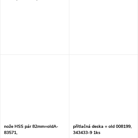
nože HSS pár 82mm=oldA-
přítlačná deska = old 008199,
83571,
343433-9 1ks