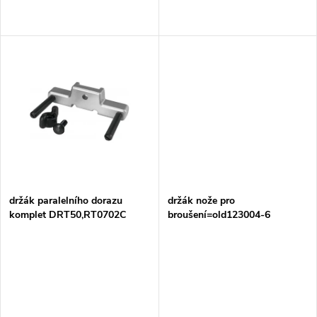
d
d
u
u
k
k
t
t
ů
ů
držák paralelního dorazu
držák nože pro
komplet DRT50,RT0702C
broušení=old123004-6