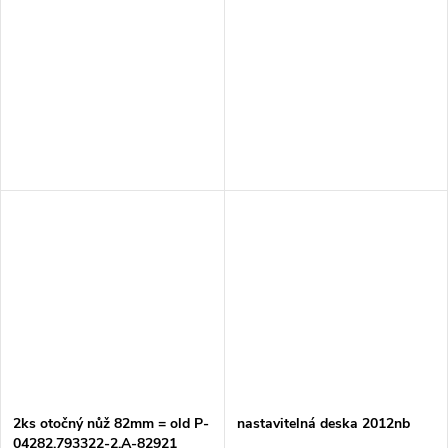
2ks otočný nůž 82mm = old P-
nastavitelná deska 2012nb
04282,793322-2,A-82921