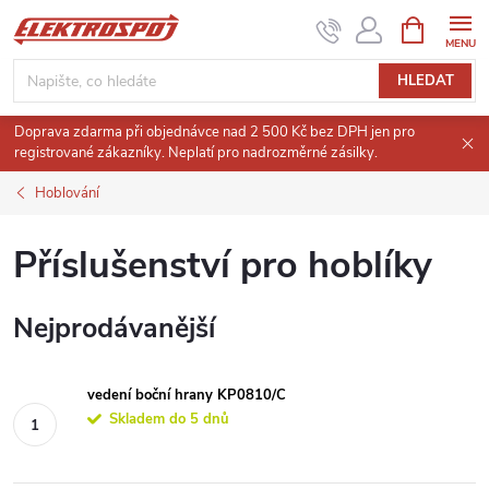
Přejít
NÁKUPNÍ
KOŠÍK
na
obsah
HLEDAT
Doprava zdarma při objednávce nad 2 500 Kč bez DPH jen pro
registrované zákazníky. Neplatí pro nadrozměrné zásilky.
Hoblování
Příslušenství pro hoblíky
Nejprodávanější
vedení boční hrany KP0810/C
Skladem do 5 dnů