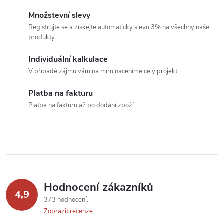
c
o
Množstevní slevy
í
v
Registrujte se a získejte automaticky slevu 3% na všechny naše
produkty.
á
p
n
Individuální kalkulace
r
í
V případě zájmu vám na míru naceníme celý projekt.
v
Platba na fakturu
k
Platba na fakturu až po dodání zboží.
y
v
ý
p
Hodnocení zákazníků
4,9
373 hodnocení
i
Zobrazit recenze