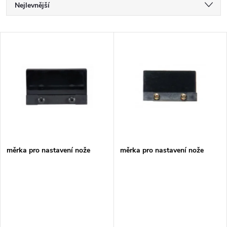
Ř
Nejlevnější
a
Nejdražší
V
Nejprodávanější
z
ý
Abecedně
e
p
n
i
í
s
p
měrka pro nastavení nože
měrka pro nastavení nože
p
r
r
o
o