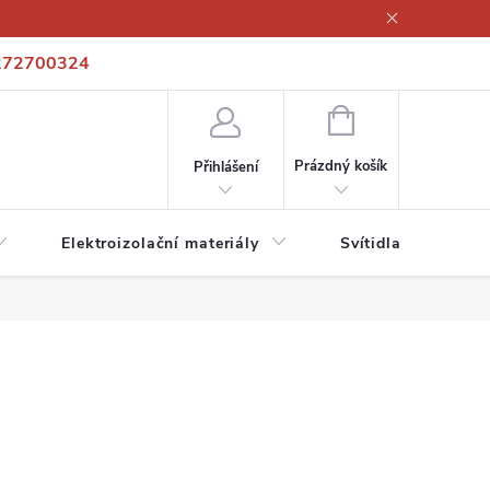
272700324
í podmínky
Podmínky ochrany osobních údajů
Kontakty
NÁKUPNÍ
KOŠÍK
Prázdný košík
Přihlášení
Elektroizolační materiály
Svítidla a zdroje