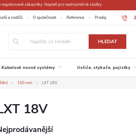
registrované zákazníky. Neplatí pro nadrozměrné zásilky.
belů a vodičů
O společnosti
Reference
Prodejna
Obchodn
HLEDAT
Kabelové nosné systémy
Jističe, stykače, pojistky
štění
150 mm
LXT 18V
LXT 18V
Nejprodávanější