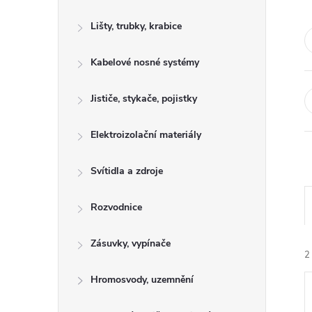
s
Lišty, trubky, krabice
t
Kabelové nosné systémy
r
a
Jističe, stykače, pojistky
n
Elektroizolační materiály
n
Svítidla a zdroje
í
Rozvodnice
p
Zásuvky, vypínače
2
a
Hromosvody, uzemnění