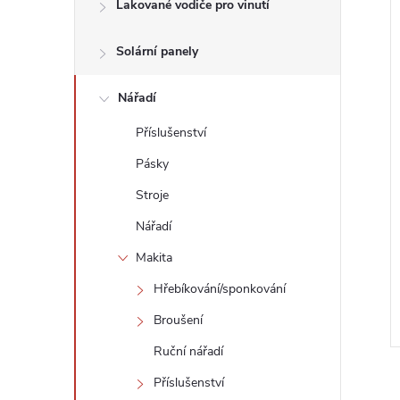
n
Lakované vodiče pro vinutí
e
Solární panely
í
l
i
Nářadí
Příslušenství
Pásky
Stroje
Nářadí
Makita
Hřebíkování/sponkování
Broušení
Ruční nářadí
Příslušenství