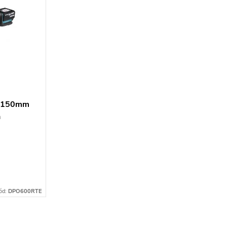
ka 150mm
h
ód:
DPO600RTE