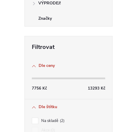
VÝPRODEJ!
Značky
Dle ceny
7756
Kč
13293
Kč
Dle štítku
Na skladě
2
Akce
0