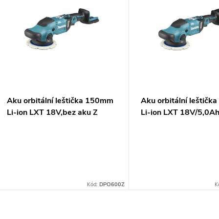
ý
n
p
p
s
r
p
Aku orbitální leštička 150mm
Aku orbitální leštič
o
Li-ion LXT 18V,bez aku Z
Li-ion LXT 18V/5,0A
r
d
o
u
d
k
Kód:
DPO600Z
K
u
t