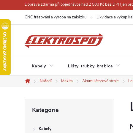
Přejít
Doprava zdarma při objednávce nad 2 500 Kč bez DPH jen pro 
na
CNC frézování a výroba na zakázku
Likvidace a výkup ka
obsah
Kabely
Lišty, trubky, krabice
Nářadí
Makita
Akumulátorové stroje
Le
Domů
P
Přeskočit
Kategorie
kategorie
o
Kabely