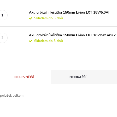
Aku orbitální leštička 150mm Li-ion LXT 18V/5,0Ah
Skladem do 5 dnů
Aku orbitální leštička 150mm Li-ion LXT 18V,bez aku Z
Skladem do 5 dnů
Ř
NEJLEVNĚJŠÍ
NEJDRAŽŠÍ
a
položek celkem
z
V
e