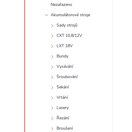
Nezařazeno
Akumulátorové stroje
l
Sady strojů
CXT 10,8/12V
LXT 18V
Bundy
Vysávání
Šroubování
í
Sekání
Vrtání
r
Lasery
Řezání
Broušení