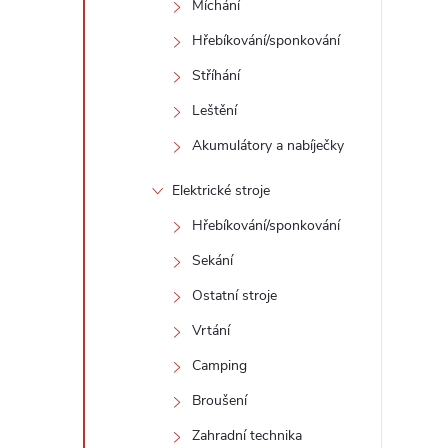
Míchání
Hřebíkování/sponkování
Stříhání
Leštění
Akumulátory a nabíječky
Elektrické stroje
Hřebíkování/sponkování
Sekání
Ostatní stroje
Vrtání
Camping
Broušení
Zahradní technika