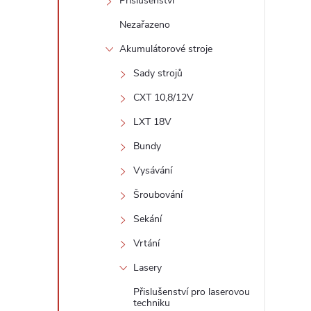
Příslušenství
Nezařazeno
Akumulátorové stroje
l
Sady strojů
CXT 10,8/12V
LXT 18V
Bundy
Vysávání
Šroubování
í
Sekání
Vrtání
r
Lasery
Přislušenství pro laserovou
techniku