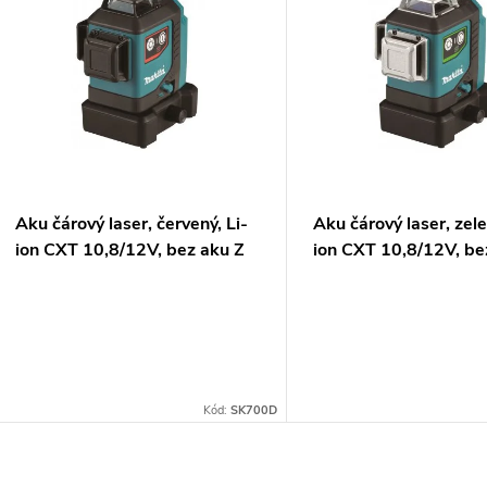
ý
n
p
p
s
r
p
Aku čárový laser, červený, Li-
Aku čárový laser, zele
o
ion CXT 10,8/12V, bez aku Z
ion CXT 10,8/12V, be
r
d
o
u
d
k
Kód:
SK700D
u
t