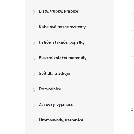
s
Lišty, trubky, krabice
t
Kabelové nosné systémy
r
a
Jističe, stykače, pojistky
n
Elektroizolační materiály
n
Svítidla a zdroje
í
Rozvodnice
p
Zásuvky, vypínače
2
a
Hromosvody, uzemnění