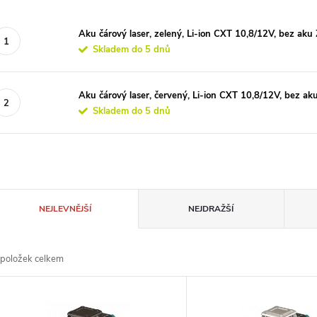
Aku čárový laser, zelený, Li-ion CXT 10,8/12V, bez aku 
Skladem do 5 dnů
Aku čárový laser, červený, Li-ion CXT 10,8/12V, bez ak
Skladem do 5 dnů
Ř
NEJLEVNĚJŠÍ
NEJDRAŽŠÍ
a
položek celkem
z
V
e