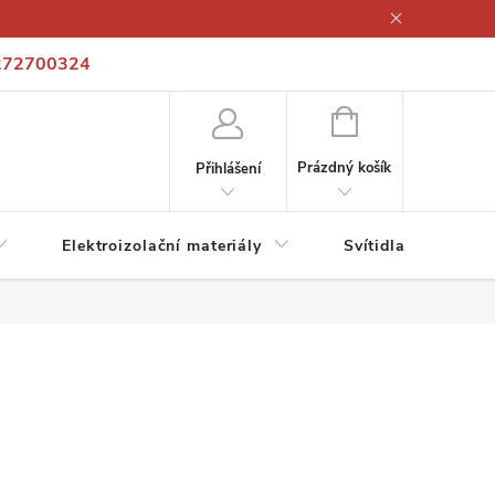
272700324
í podmínky
Podmínky ochrany osobních údajů
Kontakty
NÁKUPNÍ
KOŠÍK
Prázdný košík
Přihlášení
Elektroizolační materiály
Svítidla a zdroje