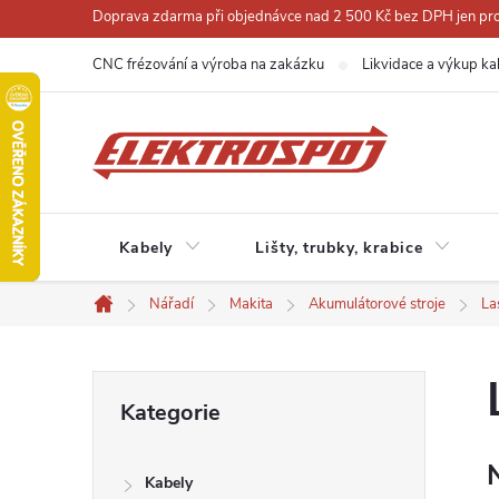
Přejít
Doprava zdarma při objednávce nad 2 500 Kč bez DPH jen pro 
na
CNC frézování a výroba na zakázku
Likvidace a výkup ka
obsah
Kabely
Lišty, trubky, krabice
Nářadí
Makita
Akumulátorové stroje
La
Domů
P
Přeskočit
Kategorie
kategorie
o
Kabely