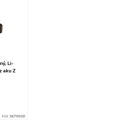
ný, Li-
z aku Z
Kód:
SK700GD