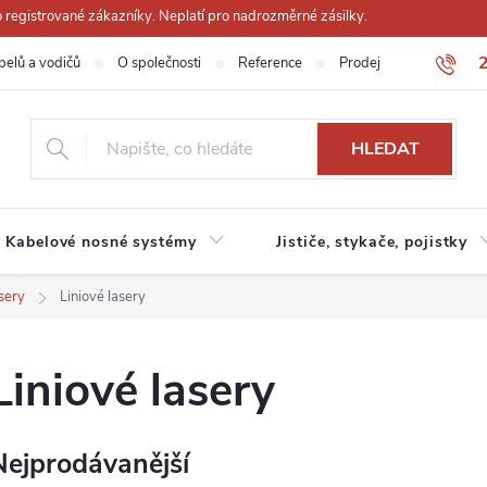
registrované zákazníky. Neplatí pro nadrozměrné zásilky.
belů a vodičů
O společnosti
Reference
Prodejna
Obchodn
HLEDAT
Kabelové nosné systémy
Jističe, stykače, pojistky
sery
Liniové lasery
Liniové lasery
Nejprodávanější