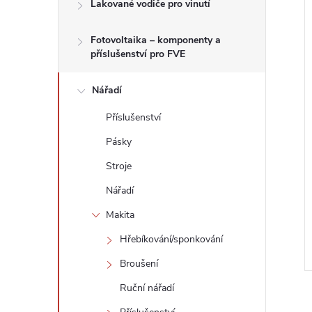
n
Lakované vodiče pro vinutí
e
Fotovoltaika – komponenty a
í
příslušenství pro FVE
l
i
Nářadí
Příslušenství
Pásky
Stroje
Nářadí
Makita
Hřebíkování/sponkování
Broušení
Ruční nářadí