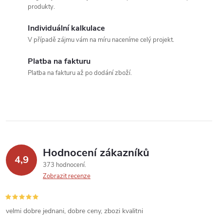
d
produkty.
a
Individuální kalkulace
c
V případě zájmu vám na míru naceníme celý projekt.
í
Platba na fakturu
Platba na fakturu až po dodání zboží.
p
r
v
k
Hodnocení zákazníků
y
4,9
373 hodnocení
v
Zobrazit recenze
ý
velmi dobre jednani, dobre ceny, zbozi kvalitni