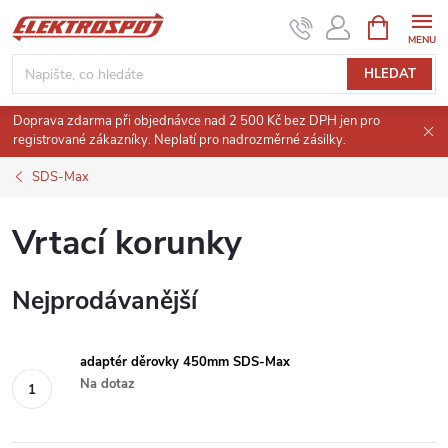
Přejít
NÁKUPNÍ
KOŠÍK
na
obsah
HLEDAT
Doprava zdarma při objednávce nad 2 500 Kč bez DPH jen pro
registrované zákazníky. Neplatí pro nadrozměrné zásilky.
SDS-Max
Vrtací korunky
Nejprodávanější
adaptér děrovky 450mm SDS-Max
Na dotaz