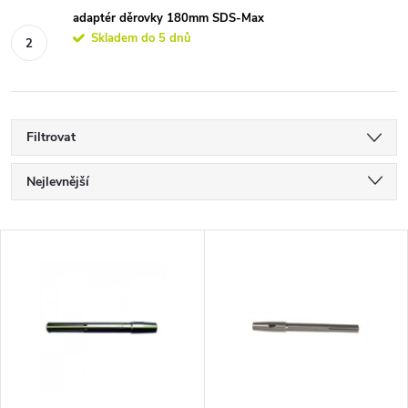
adaptér děrovky 180mm SDS-Max
Skladem do 5 dnů
Filtrovat
Ř
Nejlevnější
a
Nejdražší
V
Nejprodávanější
z
ý
Abecedně
e
p
n
i