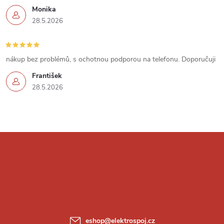
p
Monika
i
28.5.2026
s
u
nákup bez problémů, s ochotnou podporou na telefonu. Doporučuji
František
28.5.2026
Z
á
p
a
eshop
@
elektrospoj.cz