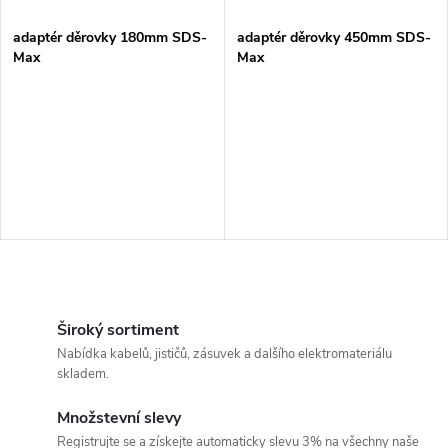
í
s
p
adaptér děrovky 180mm SDS-
adaptér děrovky 450mm SDS-
Max
Max
p
r
r
o
o
d
d
u
u
k
O
k
v
Široký sortiment
t
Nabídka kabelů, jističů, zásuvek a dalšího elektromateriálu
t
l
skladem.
ů
á
ů
Množstevní slevy
Registrujte se a získejte automaticky slevu 3% na všechny naše