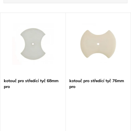
a
Nejdražší
V
Nejprodávanější
z
ý
Abecedně
e
p
n
i
í
s
p
kotouč pro středící tyč 68mm
kotouč pro středící tyč 76mm
pro
pro
p
DBM080/DBM130/DBM131
DBM080/DBM130/DBM131
r
r
o
o
d