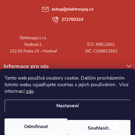
a
eshop
@
elektrospoj.cz
t
272700324
í
Informace pro vás
Tento web používá soubory cookie. Dalším procházením
tohoto webu vyjadřujete souhlas s jejich používáním.. Více
informací
zde
.
Nastavení
Copyright 2026
Elektrospoj s.r.o.
. Všechna práva vyhrazena.
Odmítnout
Souhlasím
Vytvořil Shoptet