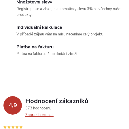
o
Množstevní slevy
í
v
Registrujte se a získejte automaticky slevu 3% na všechny naše
produkty.
á
p
n
Individuální kalkulace
r
í
V případě zájmu vám na míru naceníme celý projekt.
v
Platba na fakturu
k
Platba na fakturu až po dodání zboží.
y
v
ý
p
Hodnocení zákazníků
4,9
373 hodnocení
i
Zobrazit recenze
s