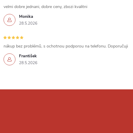
u
velmi dobre jednani, dobre ceny, zbozi kvalitni
Monika
28.5.2026
nákup bez problémů, s ochotnou podporou na telefonu. Doporučuji
František
28.5.2026
Z
á
p