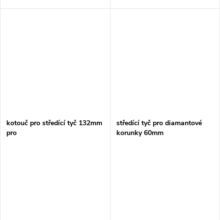
kotouč pro středící tyč 132mm
středící tyč pro diamantové
pro
korunky 60mm
DBM080/DBM130/DBM131
STOP