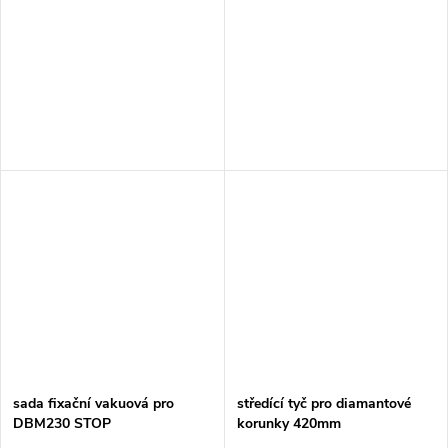
DBM080
sada fixační vakuová pro
středící tyč pro diamantové
DBM230 STOP
korunky 420mm