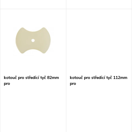
d
u
u
k
k
t
t
ů
ů
kotouč pro středící tyč 82mm
kotouč pro středící tyč 112mm
pro
pro
DBM080/DBM130/DBM131
DBM080/DBM130/DBM131