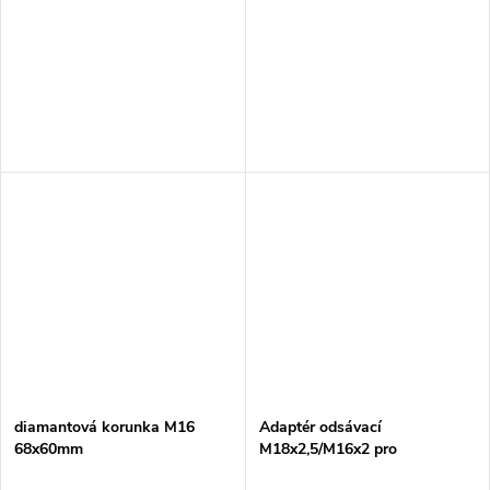
diamantová korunka M16
Adaptér odsávací
68x60mm
M18x2,5/M16x2 pro
diamantovou vrtačku DBM080