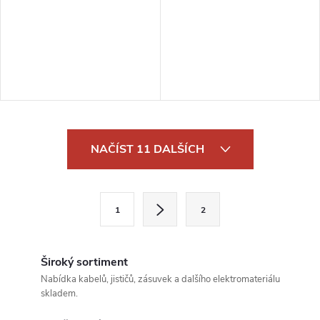
DBM130
O
NAČÍST 11 DALŠÍCH
v
l
S
1
2
t
á
r
d
á
Široký sortiment
a
n
Nabídka kabelů, jističů, zásuvek a dalšího elektromateriálu
skladem.
k
c