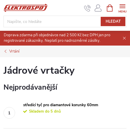
Přejít
NÁKUPNÍ
KOŠÍK
na
obsah
HLEDAT
Doprava zdarma při objednávce nad 2 500 Kč bez DPH jen pro
registrované zákazníky. Neplatí pro nadrozměrné zásilky.
Vrtání
Jádrové vrtačky
Nejprodávanější
středící tyč pro diamantové korunky 60mm
Skladem do 5 dnů