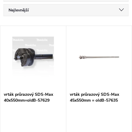
Ř
Nejlevnější
a
Nejdražší
V
Nejprodávanější
z
ý
Abecedně
e
p
n
i
í
s
p
vrták průrazový SDS-Max
vrták průrazový SDS-Max
40x550mm=oldB-57629
45x550mm = oldB-57635
p
r
r
o