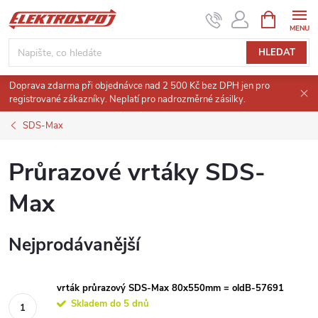
Přejít
NÁKUPNÍ
KOŠÍK
na
obsah
HLEDAT
Doprava zdarma při objednávce nad 2 500 Kč bez DPH jen pro
registrované zákazníky. Neplatí pro nadrozměrné zásilky.
SDS-Max
Průrazové vrtáky SDS-
Max
Nejprodávanější
vrták průrazový SDS-Max 80x550mm = oldB-57691
Skladem do 5 dnů