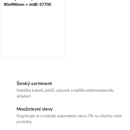
80x990mm = oldB-57700
O
v
Široký sortiment
Nabídka kabelů, jističů, zásuvek a dalšího elektromateriálu
l
skladem.
á
Množstevní slevy
Registrujte se a získejte automaticky slevu 3% na všechny naše
d
produkty.