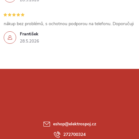
i
s
u
nákup bez problémů, s ochotnou podporou na telefonu. Doporučuji
František
28.5.2026
Z
á
p
a
eshop
@
elektrospoj.cz
t
272700324