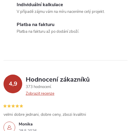
a
Individuální kalkulace
c
V případě zájmu vám na míru naceníme celý projekt.
í
Platba na fakturu
Platba na fakturu až po dodání zboží.
p
r
v
k
Hodnocení zákazníků
y
4,9
373 hodnocení
v
Zobrazit recenze
ý
velmi dobre jednani, dobre ceny, zbozi kvalitni
p
Monika
28.5.2026