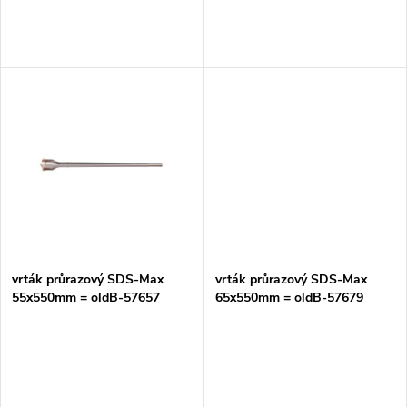
o
d
d
u
u
k
k
t
t
ů
ů
vrták průrazový SDS-Max
vrták průrazový SDS-Max
55x550mm = oldB-57657
65x550mm = oldB-57679