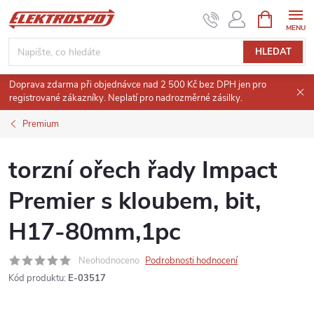
Přejít
NÁKUPNÍ
KOŠÍK
na
obsah
HLEDAT
Doprava zdarma při objednávce nad 2 500 Kč bez DPH jen pro
registrované zákazníky. Neplatí pro nadrozměrné zásilky.
Premium
torzní ořech řady Impact
Premier s kloubem, bit,
H17-80mm,1pc
Neohodnoceno
Podrobnosti hodnocení
Kód produktu:
E-03517