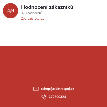
Hodnocení zákazníků
4,9
373 hodnocení
Zobrazit recenze
Z
á
p
a
eshop
@
elektrospoj.cz
t
272700324