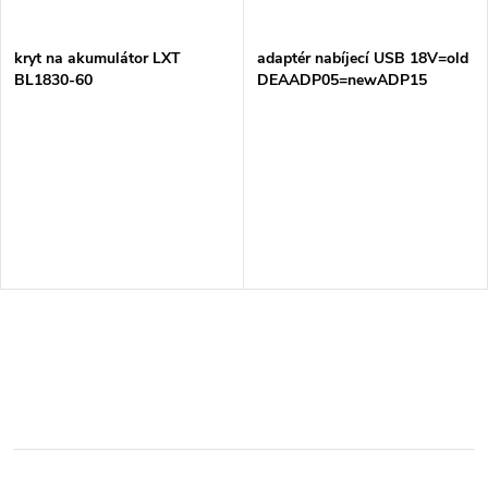
kryt na akumulátor LXT
adaptér nabíjecí USB 18V=old
BL1830-60
DEAADP05=newADP15