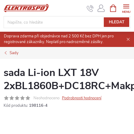
Přejít
NÁKUPNÍ
KOŠÍK
na
obsah
HLEDAT
Doprava zdarma při objednávce nad 2 500 Kč bez DPH jen pro
registrované zákazníky. Neplatí pro nadrozměrné zásilky.
Sady
sada Li-ion LXT 18V
2xBL1860B+DC18RC+Mak
Neohodnoceno
Podrobnosti hodnocení
Kód produktu:
198116-4