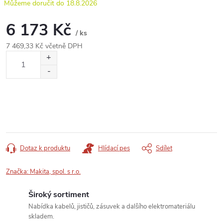
18.8.2026
6 173 Kč
/ ks
7 469,33 Kč včetně DPH
Měrná
cena:
Dotaz k produktu
Hlídací pes
Sdílet
Značka:
Makita, spol. s r.o.
Široký sortiment
Nabídka kabelů, jističů, zásuvek a dalšího elektromateriálu
skladem.