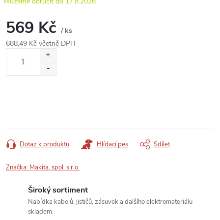
17.8.2026
569 Kč
/ ks
688,49 Kč včetně DPH
Měrná
cena:
Dotaz k produktu
Hlídací pes
Sdílet
Značka:
Makita, spol. s r.o.
Široký sortiment
Nabídka kabelů, jističů, zásuvek a dalšího elektromateriálu
skladem.