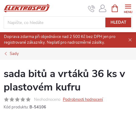
Přejít
NÁKUPNÍ
KOŠÍK
na
obsah
HLEDAT
Doprava zdarma při objednávce nad 2 500 Kč bez DPH jen pro
registrované zákazníky. Neplatí pro nadrozměrné zásilky.
Sady
sada bitů a vrtáků 36 ks v
plastovém kufru
Neohodnoceno
Podrobnosti hodnocení
Kód produktu:
B-54106