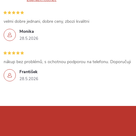
s
u
velmi dobre jednani, dobre ceny, zbozi kvalitni
Monika
28.5.2026
nákup bez problémů, s ochotnou podporou na telefonu. Doporučuji
František
28.5.2026
Z
á