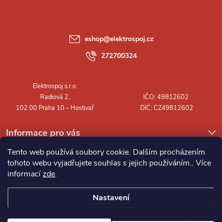
p
a
eshop
@
elektrospoj.cz
t
272700324
í
Informace pro vás
Tento web používá soubory cookie. Dalším procházením
tohoto webu vyjadřujete souhlas s jejich používáním.. Více
informací
zde
.
Nastavení