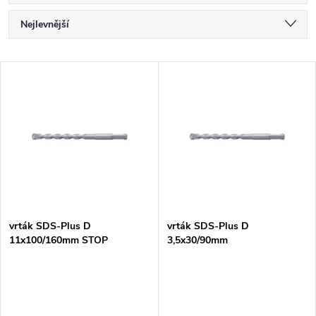
Ř
Nejlevnější
a
Nejdražší
V
Nejprodávanější
z
ý
Abecedně
e
p
n
i
í
s
p
vrták SDS-Plus D
vrták SDS-Plus D
11x100/160mm STOP
3,5x30/90mm
p
r
r
o