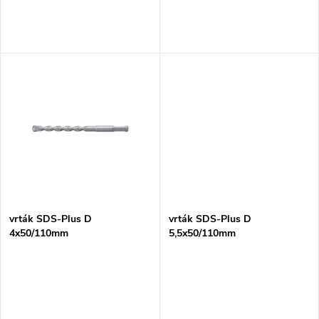
o
d
d
u
u
k
k
t
t
ů
ů
vrták SDS-Plus D
vrták SDS-Plus D
4x50/110mm
5,5x50/110mm