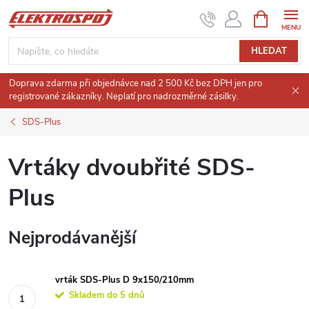
Přejít
NÁKUPNÍ
KOŠÍK
na
obsah
HLEDAT
Doprava zdarma při objednávce nad 2 500 Kč bez DPH jen pro
registrované zákazníky. Neplatí pro nadrozměrné zásilky.
SDS-Plus
Vrtáky dvoubřité SDS-
Plus
Nejprodávanější
vrták SDS-Plus D 9x150/210mm
Skladem do 5 dnů