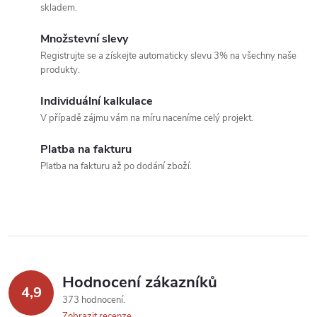
a
skladem.
k
c
o
Množstevní slevy
í
v
Registrujte se a získejte automaticky slevu 3% na všechny naše
produkty.
á
p
n
Individuální kalkulace
r
í
V případě zájmu vám na míru naceníme celý projekt.
v
Platba na fakturu
k
Platba na fakturu až po dodání zboží.
y
v
ý
p
Hodnocení zákazníků
4,9
373 hodnocení
i
Zobrazit recenze