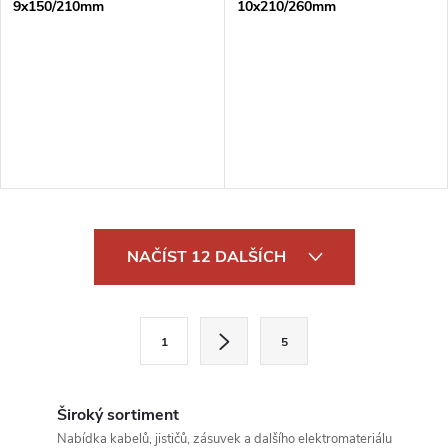
9x150/210mm
10x210/260mm
O
NAČÍST 12 DALŠÍCH
v
l
S
1
5
t
á
r
d
á
Široký sortiment
n
Nabídka kabelů, jističů, zásuvek a dalšího elektromateriálu