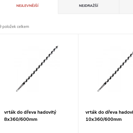
Ř
NEJLEVNĚJŠÍ
NEJDRAŽŠÍ
a
9
položek celkem
z
V
e
ý
n
p
p
s
r
p
vrták do dřeva hadovitý
vrták do dřeva hadov
o
8x360/600mm
10x360/600mm
r