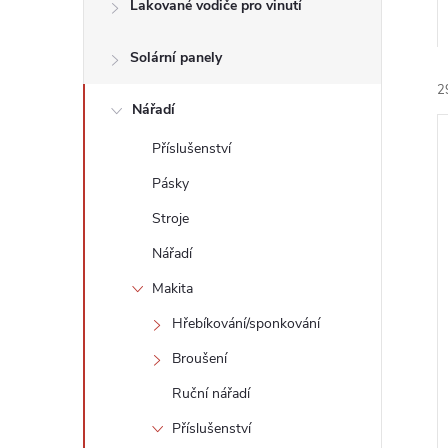
n
Lakované vodiče pro vinutí
e
Solární panely
2
l
Nářadí
Příslušenství
Pásky
Stroje
í
Nářadí
i
Makita
Hřebíkování/sponkování
Broušení
Ruční nářadí
Příslušenství