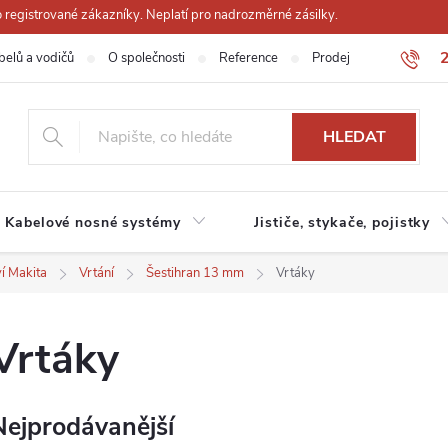
registrované zákazníky. Neplatí pro nadrozměrné zásilky.
belů a vodičů
O společnosti
Reference
Prodejna
Obchodn
HLEDAT
Kabelové nosné systémy
Jističe, stykače, pojistky
ví Makita
Vrtání
Šestihran 13 mm
Vrtáky
Vrtáky
Nejprodávanější