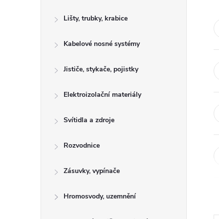
s
Lišty, trubky, krabice
t
Kabelové nosné systémy
r
a
Jističe, stykače, pojistky
n
Elektroizolační materiály
n
Svítidla a zdroje
í
Rozvodnice
p
Zásuvky, vypínače
a
Hromosvody, uzemnění