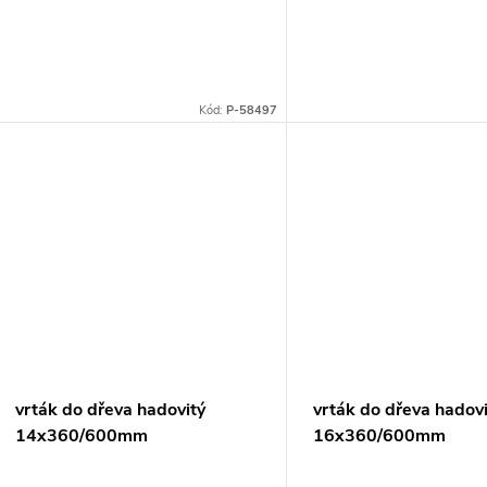
d
o
u
d
k
Kód:
P-58497
u
t
k
ů
t
ů
vrták do dřeva hadovitý
vrták do dřeva hadov
14x360/600mm
16x360/600mm