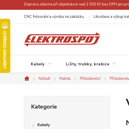
Přejít
Doprava zdarma při objednávce nad 2 500 Kč bez DPH jen pro 
na
CNC frézování a výroba na zakázku
Likvidace a výkup ka
obsah
Kabely
Lišty, trubky, krabice
Nářadí
Makita
Příslušenství
Příslušenst
Domů
P
Přeskočit
Kategorie
kategorie
o
Kabely