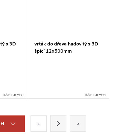
itý s 3D
vrták do dřeva hadovitý s 3D
špicí 12x500mm
Kód:
E-07923
Kód:
E-07939
S
CH
1
3
t