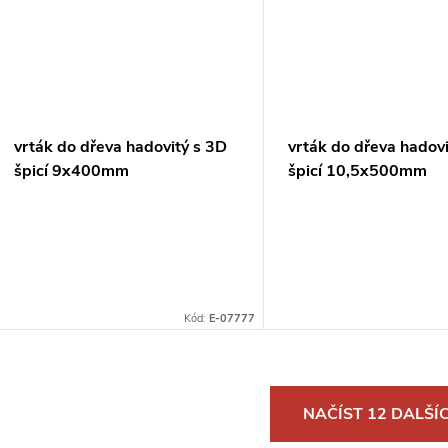
vrták do dřeva hadovitý s 3D
vrták do dřeva hadov
špicí 9x400mm
špicí 10,5x500mm
Kód:
E-07777
O
NAČÍST 12 DALŠÍ
v