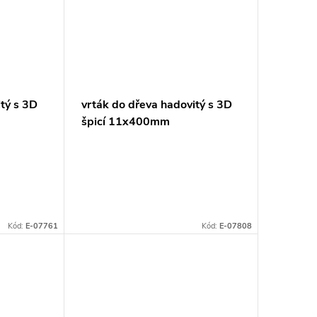
itý s 3D
vrták do dřeva hadovitý s 3D
P
špicí 11x400mm
Kód:
E-07761
Kód:
E-07808