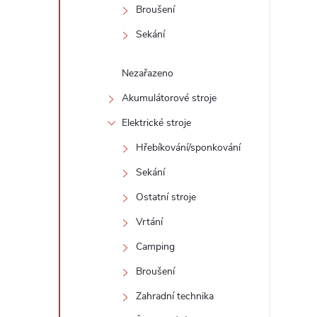
Broušení
l
Sekání
Nezařazeno
Akumulátorové stroje
Elektrické stroje
Hřebíkování/sponkování
í
Sekání
Ostatní stroje
r
Vrtání
Camping
Broušení
Zahradní technika