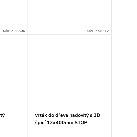
Kód:
P-58506
Kód:
P-58512
itý
vrták do dřeva hadovitý s 3D
špicí 12x400mm STOP