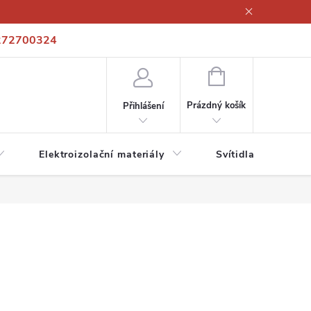
272700324
í podmínky
Podmínky ochrany osobních údajů
Kontakty
NÁKUPNÍ
KOŠÍK
Prázdný košík
Přihlášení
Elektroizolační materiály
Svítidla a zdroje