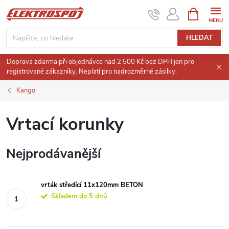
Přejít
NÁKUPNÍ
KOŠÍK
na
obsah
HLEDAT
Doprava zdarma při objednávce nad 2 500 Kč bez DPH jen pro
registrované zákazníky. Neplatí pro nadrozměrné zásilky.
Kango
Vrtací korunky
Nejprodávanější
vrták středící 11x120mm BETON
Skladem do 5 dnů