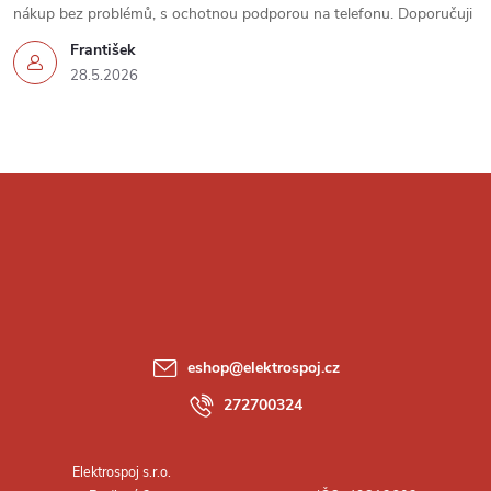
u
nákup bez problémů, s ochotnou podporou na telefonu. Doporučuji
František
28.5.2026
Z
á
p
a
eshop
@
elektrospoj.cz
t
272700324
í