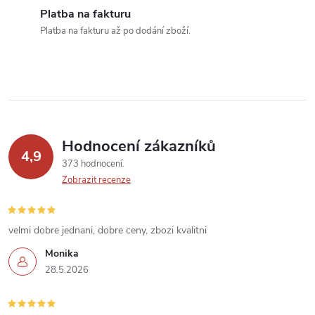
í
Platba na fakturu
Platba na fakturu až po dodání zboží.
p
r
v
k
Hodnocení zákazníků
y
4,9
373 hodnocení
v
Zobrazit recenze
ý
velmi dobre jednani, dobre ceny, zbozi kvalitni
p
Monika
i
28.5.2026
s