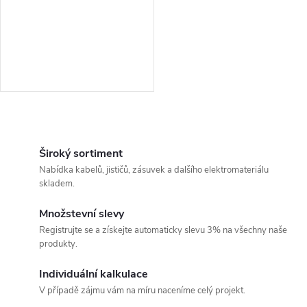
r
o
o
d
d
u
u
k
O
k
v
Široký sortiment
t
Nabídka kabelů, jističů, zásuvek a dalšího elektromateriálu
t
l
skladem.
ů
á
ů
Množstevní slevy
Registrujte se a získejte automaticky slevu 3% na všechny naše
d
produkty.
a
Individuální kalkulace
c
V případě zájmu vám na míru naceníme celý projekt.