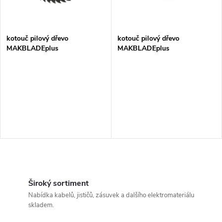
i
í
s
p
kotouč pilový dřevo
kotouč pilový dřevo
MAKBLADEplus
MAKBLADEplus
p
300x2.8x30mm 48Z = old B-
350x3.5x30mm 56Z = old B-
r
09830
09846
r
o
o
d
d
u
u
k
O
k
v
Široký sortiment
t
Nabídka kabelů, jističů, zásuvek a dalšího elektromateriálu
t
l
skladem.
ů