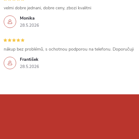
ý
velmi dobre jednani, dobre ceny, zbozi kvalitni
p
Monika
i
28.5.2026
s
u
nákup bez problémů, s ochotnou podporou na telefonu. Doporučuji
František
28.5.2026
Z
á
p