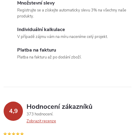
á
ů
Množstevní slevy
Registrujte se a získejte automaticky slevu 3% na všechny naše
d
produkty.
a
Individuální kalkulace
c
V případě zájmu vám na míru naceníme celý projekt.
í
Platba na fakturu
Platba na fakturu až po dodání zboží.
p
r
v
k
Hodnocení zákazníků
y
4,9
373 hodnocení
v
Zobrazit recenze