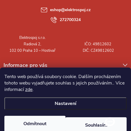
a
eshop
@
elektrospoj.cz
t
272700324
í
Informace pro vás
Tento web používá soubory cookie. Dalším procházením
tohoto webu vyjadřujete souhlas s jejich používáním.. Více
informací
zde
.
Nastavení
Copyright 2026
Elektrospoj s.r.o.
. Všechna práva vyhrazena.
Odmítnout
Souhlasím
Vytvořil Shoptet