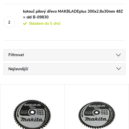
kotouč pilový dřevo MAKBLADEplus 300x2.8x30mm 48Z
= old B-09830
Skladem do 5 dnů
Filtrovat
Ř
Nejlevnější
a
Nejdražší
V
Nejprodávanější
z
ý
Abecedně
e
p
n