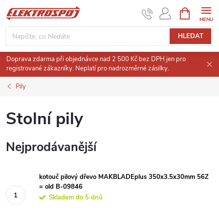
Přejít
NÁKUPNÍ
KOŠÍK
na
obsah
HLEDAT
Doprava zdarma při objednávce nad 2 500 Kč bez DPH jen pro
registrované zákazníky. Neplatí pro nadrozměrné zásilky.
Pily
Stolní pily
Nejprodávanější
kotouč pilový dřevo MAKBLADEplus 350x3.5x30mm 56Z
= old B-09846
Skladem do 5 dnů