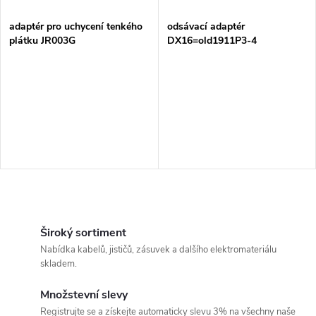
í
s
p
adaptér pro uchycení tenkého
odsávací adaptér
plátku JR003G
DX16=old1911P3-4
p
r
r
o
o
d
d
u
u
k
O
k
v
Široký sortiment
t
Nabídka kabelů, jističů, zásuvek a dalšího elektromateriálu
t
l
skladem.
ů
á
ů
Množstevní slevy
Registrujte se a získejte automaticky slevu 3% na všechny naše