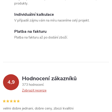
d
produkty.
a
Individuální kalkulace
c
V případě zájmu vám na míru naceníme celý projekt.
í
Platba na fakturu
Platba na fakturu až po dodání zboží.
p
r
v
k
Hodnocení zákazníků
y
4,9
373 hodnocení
v
Zobrazit recenze
ý
velmi dobre jednani, dobre ceny, zbozi kvalitni