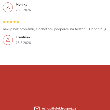
p
Monika
i
28.5.2026
s
u
nákup bez problémů, s ochotnou podporou na telefonu. Doporučuji
František
28.5.2026
Z
á
p
a
eshop
@
elektrospoj.cz