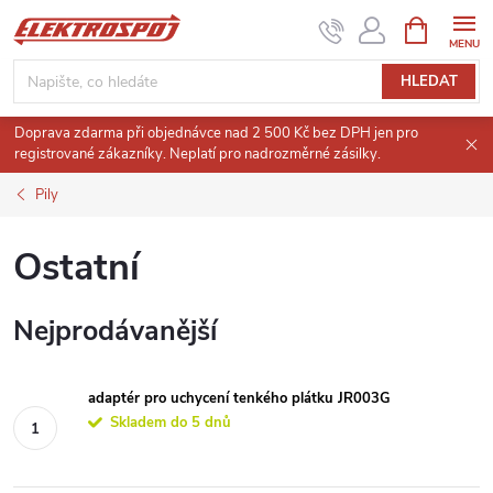
Přejít
NÁKUPNÍ
KOŠÍK
na
obsah
HLEDAT
Doprava zdarma při objednávce nad 2 500 Kč bez DPH jen pro
registrované zákazníky. Neplatí pro nadrozměrné zásilky.
Pily
Ostatní
Nejprodávanější
adaptér pro uchycení tenkého plátku JR003G
Skladem do 5 dnů