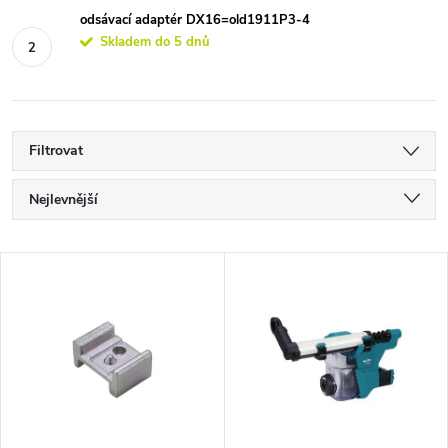
odsávací adaptér DX16=old1911P3-4
Skladem do 5 dnů
Filtrovat
Ř
Nejlevnější
a
Nejdražší
V
Nejprodávanější
z
ý
Abecedně
e
p
n
i