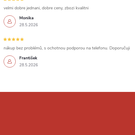
u
velmi dobre jednani, dobre ceny, zbozi kvalitni
Monika
28.5.2026
nákup bez problémů, s ochotnou podporou na telefonu. Doporučuji
František
28.5.2026
Z
á
p