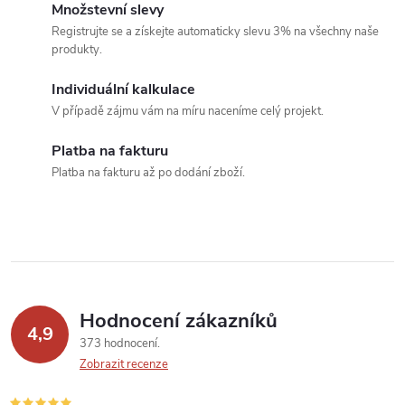
o
Množstevní slevy
í
v
Registrujte se a získejte automaticky slevu 3% na všechny naše
produkty.
á
p
n
Individuální kalkulace
r
í
V případě zájmu vám na míru naceníme celý projekt.
v
Platba na fakturu
k
Platba na fakturu až po dodání zboží.
y
v
ý
p
Hodnocení zákazníků
4,9
373 hodnocení
i
Zobrazit recenze
s