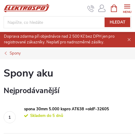
Přejít
NÁKUPNÍ
KOŠÍK
na
obsah
HLEDAT
Doprava zdarma při objednávce nad 2 500 Kč bez DPH jen pro
registrované zákazníky. Neplatí pro nadrozměrné zásilky.
Spony
Spony aku
Nejprodávanější
spona 30mm 5.000 kspro AT638 =oldF-32605
Skladem do 5 dnů