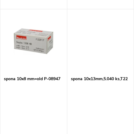
d
u
u
k
k
t
t
ů
ů
spona 10x8 mm=old P-08947
spona 10x13mm,5.040 ks,T22