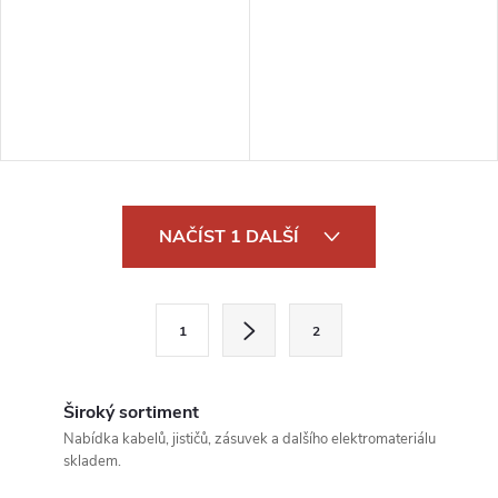
O
NAČÍST 1 DALŠÍ
v
l
S
1
2
t
á
r
d
á
Široký sortiment
a
n
Nabídka kabelů, jističů, zásuvek a dalšího elektromateriálu
skladem.
k
c