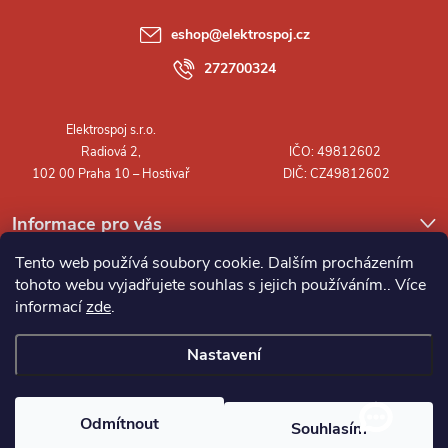
a
eshop
@
elektrospoj.cz
t
272700324
í
Informace pro vás
Tento web používá soubory cookie. Dalším procházením
tohoto webu vyjadřujete souhlas s jejich používáním.. Více
informací
zde
.
Nastavení
Copyright 2026
Elektrospoj s.r.o.
. Všechna práva vyhrazena.
Odmítnout
Souhlasím
Vytvořil Shoptet