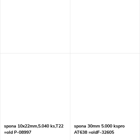
spona 10x22mm,5.040 ks,T22
spona 30mm 5.000 kspro
=old P-08997
AT638 =oldF-32605