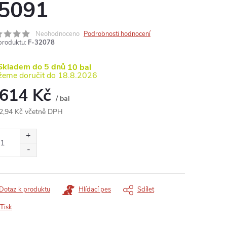
5091
Neohodnoceno
Podrobnosti hodnocení
produktu:
F-32078
kladem do 5 dnů
10 bal
18.8.2026
 614 Kč
/ bal
2,94 Kč včetně DPH
ná
:
Dotaz k produktu
Hlídací pes
Sdílet
Tisk