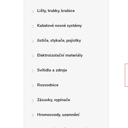
s
Lišty, trubky, krabice
t
Kabelové nosné systémy
r
a
Jističe, stykače, pojistky
n
Elektroizolační materiály
n
Svítidla a zdroje
í
Rozvodnice
p
Zásuvky, vypínače
a
Hromosvody, uzemnění