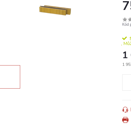
7
Kód 
S
1
1 95
Měr
cena