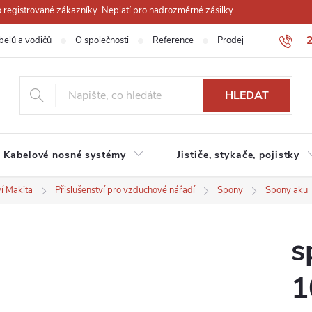
registrované zákazníky. Neplatí pro nadrozměrné zásilky.
belů a vodičů
O společnosti
Reference
Prodejna
Obchodn
HLEDAT
Kabelové nosné systémy
Jističe, stykače, pojistky
ví Makita
Přislušenství pro vzduchové nářadí
Spony
Spony aku
s
1