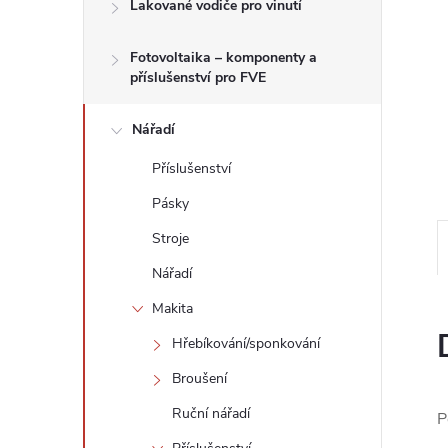
n
Lakované vodiče pro vinutí
e
Fotovoltaika – komponenty a
příslušenství pro FVE
l
Nářadí
Příslušenství
Pásky
Stroje
Nářadí
Makita
Hřebíkování/sponkování
Broušení
Ruční nářadí
P