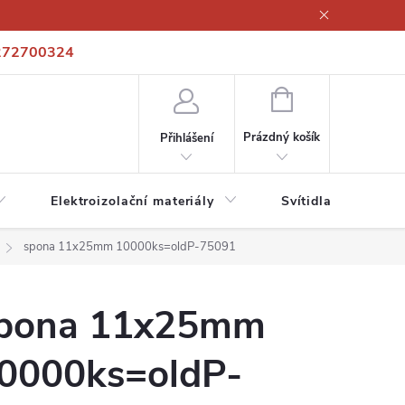
272700324
í podmínky
Podmínky ochrany osobních údajů
Kontakty
NÁKUPNÍ
KOŠÍK
Prázdný košík
Přihlášení
Elektroizolační materiály
Svítidla a zdroje
spona 11x25mm 10000ks=oldP-75091
pona 11x25mm
0000ks=oldP-