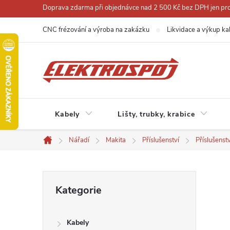
Přejít
Doprava zdarma při objednávce nad 2 500 Kč bez DPH jen pro 
na
CNC frézování a výroba na zakázku
Likvidace a výkup ka
obsah
Kabely
Lišty, trubky, krabice
Nářadí
Makita
Příslušenství
Příslušenst
Domů
P
Přeskočit
Kategorie
kategorie
o
Kabely