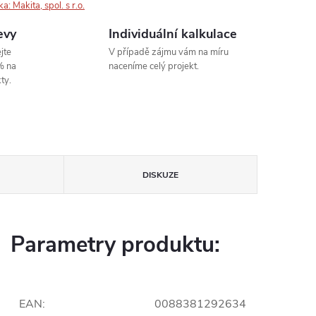
ka:
Makita, spol. s r.o.
evy
Individuální kalkulace
jte
V případě zájmu vám na míru
% na
naceníme celý projekt.
ty.
DISKUZE
Parametry produktu:
EAN
:
0088381292634