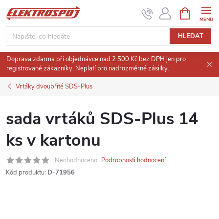
Přejít
NÁKUPNÍ
KOŠÍK
na
obsah
HLEDAT
Doprava zdarma při objednávce nad 2 500 Kč bez DPH jen pro
registrované zákazníky. Neplatí pro nadrozměrné zásilky.
Vrtáky dvoubřité SDS-Plus
sada vrtáků SDS-Plus 14
ks v kartonu
Neohodnoceno
Podrobnosti hodnocení
Kód produktu:
D-71956