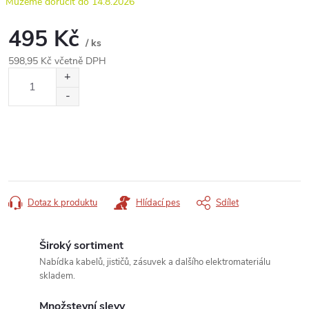
14.8.2026
495 Kč
/ ks
598,95 Kč včetně DPH
Měrná
cena:
Dotaz k produktu
Hlídací pes
Sdílet
Široký sortiment
Nabídka kabelů, jističů, zásuvek a dalšího elektromateriálu
skladem.
Množstevní slevy