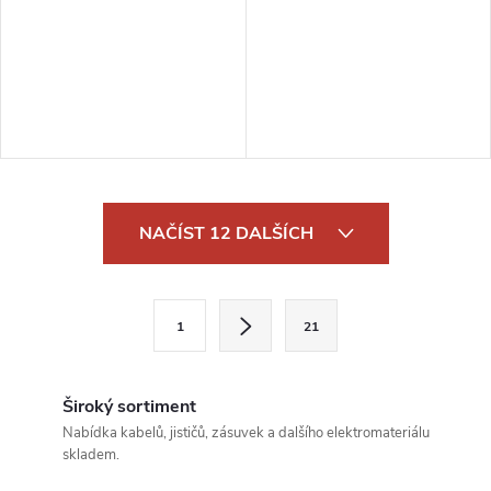
O
NAČÍST 12 DALŠÍCH
v
l
S
1
21
t
á
r
d
á
Široký sortiment
a
n
Nabídka kabelů, jističů, zásuvek a dalšího elektromateriálu
skladem.
k
c