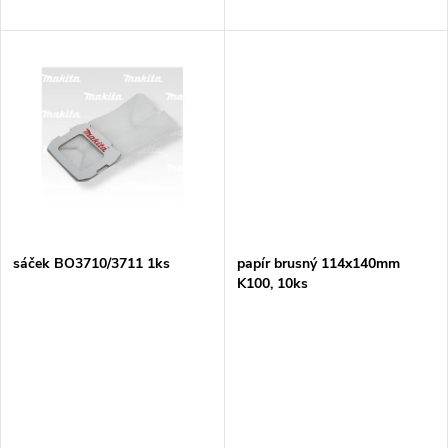
d
u
u
k
k
t
t
ů
ů
sáček BO3710/3711 1ks
papír brusný 114x140mm
K100, 10ks