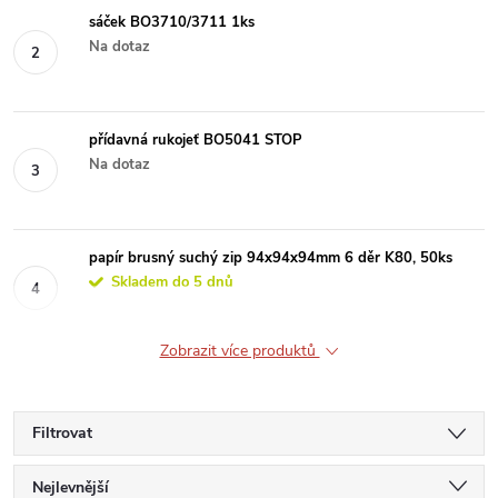
sáček BO3710/3711 1ks
Na dotaz
přídavná rukojeť BO5041 STOP
Na dotaz
papír brusný suchý zip 94x94x94mm 6 děr K80, 50ks
Skladem do 5 dnů
Zobrazit více produktů
Filtrovat
Ř
Nejlevnější