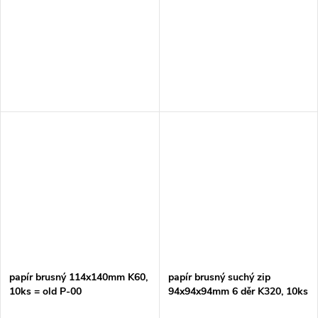
papír brusný 114x140mm K60,
papír brusný suchý zip
10ks = old P-00
94x94x94mm 6 děr K320, 10ks