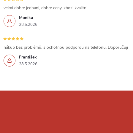
u
velmi dobre jednani, dobre ceny, zbozi kvalitni
Monika
28.5.2026
nákup bez problémů, s ochotnou podporou na telefonu. Doporučuji
František
28.5.2026
Z
á
p