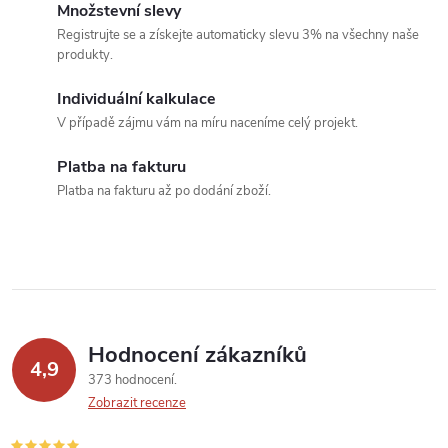
o
Množstevní slevy
í
v
Registrujte se a získejte automaticky slevu 3% na všechny naše
produkty.
á
p
n
Individuální kalkulace
r
í
V případě zájmu vám na míru naceníme celý projekt.
v
Platba na fakturu
k
Platba na fakturu až po dodání zboží.
y
v
ý
p
Hodnocení zákazníků
4,9
373 hodnocení
i
Zobrazit recenze
s