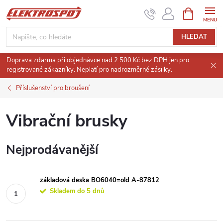
Přejít
NÁKUPNÍ
KOŠÍK
na
obsah
HLEDAT
Doprava zdarma při objednávce nad 2 500 Kč bez DPH jen pro
registrované zákazníky. Neplatí pro nadrozměrné zásilky.
Příslušenství pro broušení
Vibrační brusky
Nejprodávanější
základová deska BO6040=old A-87812
Skladem do 5 dnů