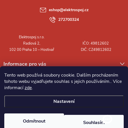
a
eshop
@
elektrospoj.cz
t
272700324
í
Informace pro vás
Tento web používá soubory cookie. Dalším procházením
tohoto webu vyjadřujete souhlas s jejich používáním.. Více
informací
zde
.
Nastavení
Copyright 2026
Elektrospoj s.r.o.
. Všechna práva vyhrazena.
Odmítnout
Souhlasím
Vytvořil Shoptet