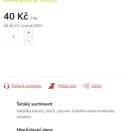
18.8.2026
40 Kč
/ ks
48,40 Kč včetně DPH
Měrná
cena:
Dotaz k produktu
Hlídací pes
Sdílet
Široký sortiment
Nabídka kabelů, jističů, zásuvek a dalšího elektromateriálu
skladem.
Množstevní slevy