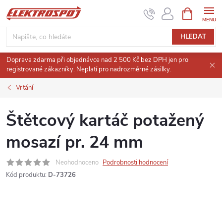
Přejít
NÁKUPNÍ
KOŠÍK
na
obsah
HLEDAT
Doprava zdarma při objednávce nad 2 500 Kč bez DPH jen pro
registrované zákazníky. Neplatí pro nadrozměrné zásilky.
Vrtání
Štětcový kartáč potažený
mosazí pr. 24 mm
Neohodnoceno
Podrobnosti hodnocení
Kód produktu:
D-73726