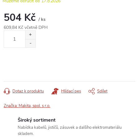
17.8.2026
504 Kč
/ ks
609,84 Kč včetně DPH
Měrná
cena:
Dotaz k produktu
Hlídací pes
Sdílet
Značka:
Makita, spol. s r.o.
Široký sortiment
Nabídka kabelů, jističů, zásuvek a dalšího elektromateriálu
skladem.