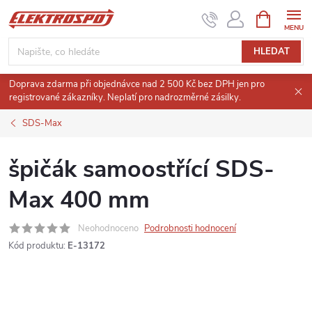
Přejít
NÁKUPNÍ
KOŠÍK
na
obsah
HLEDAT
Doprava zdarma při objednávce nad 2 500 Kč bez DPH jen pro
registrované zákazníky. Neplatí pro nadrozměrné zásilky.
SDS-Max
špičák samoostřící SDS-
Max 400 mm
Neohodnoceno
Podrobnosti hodnocení
Kód produktu:
E-13172