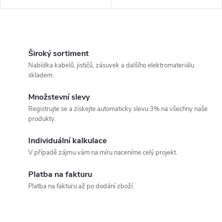
O
v
Široký sortiment
Nabídka kabelů, jističů, zásuvek a dalšího elektromateriálu
l
skladem.
á
Množstevní slevy
Registrujte se a získejte automaticky slevu 3% na všechny naše
d
produkty.
a
Individuální kalkulace
c
V případě zájmu vám na míru naceníme celý projekt.
í
Platba na fakturu
Platba na fakturu až po dodání zboží.
p
r