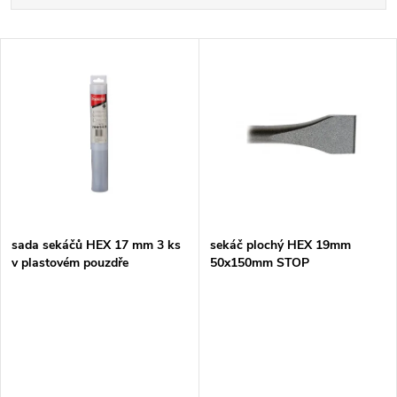
a
Nejdražší
V
Nejprodávanější
z
ý
Abecedně
e
p
n
i
í
s
p
sada sekáčů HEX 17 mm 3 ks
sekáč plochý HEX 19mm
v plastovém pouzdře
50x150mm STOP
p
r
r
o
o
d