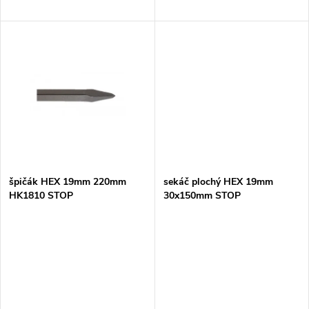
d
u
u
k
k
t
t
ů
ů
špičák HEX 19mm 220mm
sekáč plochý HEX 19mm
HK1810 STOP
30x150mm STOP