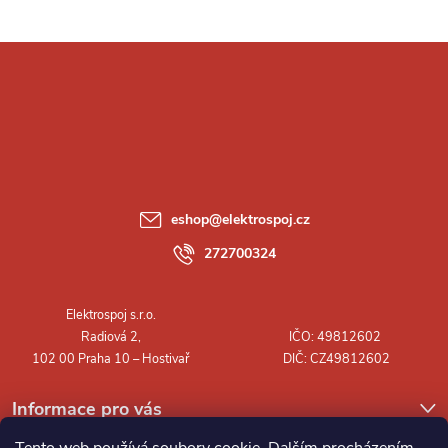
Z
á
p
a
eshop
@
elektrospoj.cz
t
272700324
í
Informace pro vás