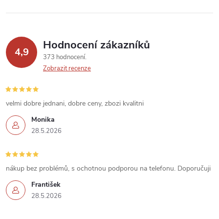
v
k
Hodnocení zákazníků
y
4,9
373 hodnocení
v
Zobrazit recenze
ý
velmi dobre jednani, dobre ceny, zbozi kvalitni
p
Monika
i
28.5.2026
s
u
nákup bez problémů, s ochotnou podporou na telefonu. Doporučuji
František
28.5.2026