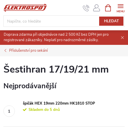
Přejít
NÁKUPNÍ
KOŠÍK
na
obsah
HLEDAT
Doprava zdarma při objednávce nad 2 500 Kč bez DPH jen pro
registrované zákazníky. Neplatí pro nadrozměrné zásilky.
Příslušenství pro sekání
Šestihran 17/19/21 mm
Nejprodávanější
špičák HEX 19mm 220mm HK1810 STOP
Skladem do 5 dnů