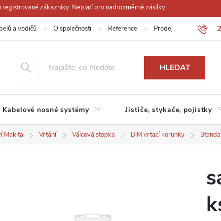
registrované zákazníky. Neplatí pro nadrozměrné zásilky.
belů a vodičů
O společnosti
Reference
Prodejna
Obchodn
HLEDAT
Kabelové nosné systémy
Jističe, stykače, pojistky
ví Makita
Vrtání
Válcová stopka
BIM vrtací korunky
Standa
s
k