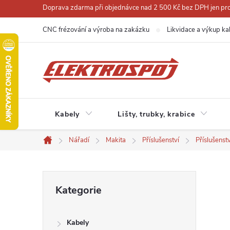
Přejít
Doprava zdarma při objednávce nad 2 500 Kč bez DPH jen pro 
na
CNC frézování a výroba na zakázku
Likvidace a výkup ka
obsah
Kabely
Lišty, trubky, krabice
Nářadí
Makita
Příslušenství
Příslušenst
Domů
P
Přeskočit
Kategorie
kategorie
o
Kabely