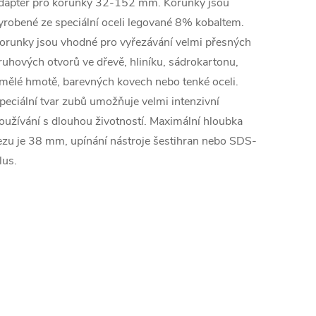
daptér pro korunky 32-152 mm. Korunky jsou
yrobené ze speciální oceli legované 8% kobaltem.
orunky jsou vhodné pro vyřezávání velmi přesných
ruhových otvorů ve dřevě, hliníku, sádrokartonu,
mělé hmotě, barevných kovech nebo tenké oceli.
peciální tvar zubů umožňuje velmi intenzivní
oužívání s dlouhou životností. Maximální hloubka
ezu je 38 mm, upínání nástroje šestihran nebo SDS-
lus.