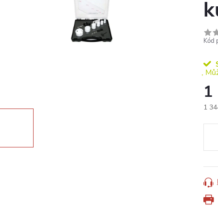
k
Kód 
S
1
1 34
Měr
cena