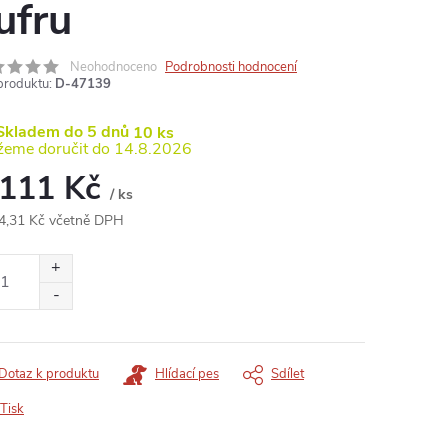
ufru
Neohodnoceno
Podrobnosti hodnocení
produktu:
D-47139
kladem do 5 dnů
10 ks
14.8.2026
 111 Kč
/ ks
4,31 Kč včetně DPH
ná
:
Dotaz k produktu
Hlídací pes
Sdílet
Tisk