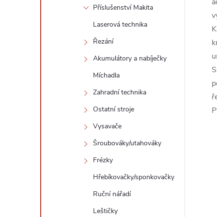
a
Příslušenství Makita
v
Laserová technika
K
Řezání
k
u
Akumulátory a nabíječky
S
Míchadla
p
Zahradní technika
ř
Ostatní stroje
P
Vysavače
Šroubováky/utahováky
Frézky
Hřebíkovačky/sponkovačky
Ruční nářadí
Leštičky