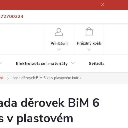
272700324
í podmínky
Podmínky ochrany osobních údajů
Kontakty
NÁKUPNÍ
KOŠÍK
Prázdný košík
Přihlášení
Elektroizolační materiály
Svítidla a zdroje
rd
sada děrovek BiM 6 ks v plastovém kufru
ada děrovek BiM 6
s v plastovém