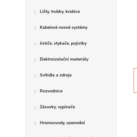
s
Lišty, trubky, krabice
t
Kabelové nosné systémy
r
a
Jističe, stykače, pojistky
n
Elektroizolační materiály
n
Svítidla a zdroje
í
Rozvodnice
p
Zásuvky, vypínače
a
Hromosvody, uzemnění