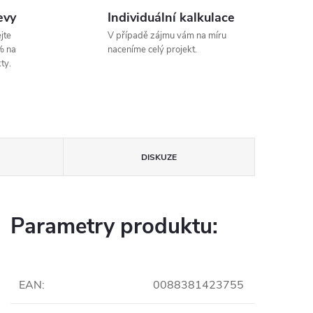
evy
Individuální kalkulace
jte
V případě zájmu vám na míru
% na
naceníme celý projekt.
ty.
DISKUZE
Parametry produktu:
EAN
:
0088381423755