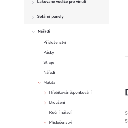
n
Lakované vodiče pro vinutí
e
Solární panely
l
Nářadí
Příslušenství
Pásky
Stroje
Nářadí
Makita
Hřebíkování/sponkování
Broušení
Ruční nářadí
S
5
Příslušenství