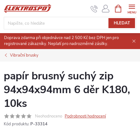
Přejít
NÁKUPNÍ
KOŠÍK
na
obsah
HLEDAT
Doprava zdarma při objednávce nad 2 500 Kč bez DPH jen pro
registrované zákazníky. Neplatí pro nadrozměrné zásilky.
Vibrační brusky
papír brusný suchý zip
94x94x94mm 6 děr K180,
10ks
Neohodnoceno
Podrobnosti hodnocení
Kód produktu:
P-33314