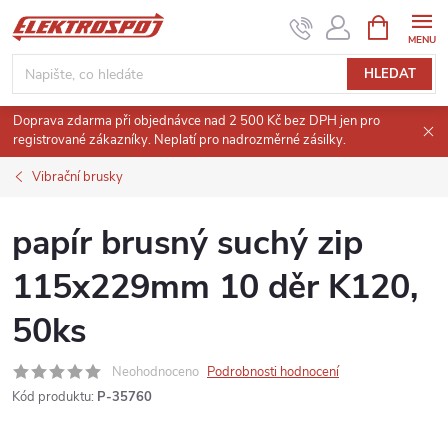
Přejít
NÁKUPNÍ
KOŠÍK
na
obsah
HLEDAT
Doprava zdarma při objednávce nad 2 500 Kč bez DPH jen pro
registrované zákazníky. Neplatí pro nadrozměrné zásilky.
Vibrační brusky
papír brusný suchý zip
115x229mm 10 děr K120,
50ks
Neohodnoceno
Podrobnosti hodnocení
Kód produktu:
P-35760