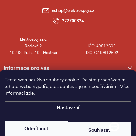
a
eshop
@
elektrospoj.cz
t
272700324
í
Informace pro vás
Tento web používá soubory cookie. Dalším procházením
tohoto webu vyjadřujete souhlas s jejich používáním.. Více
informací
zde
.
Nastavení
Copyright 2026
Elektrospoj s.r.o.
. Všechna práva vyhrazena.
Odmítnout
Souhlasím
Vytvořil Shoptet