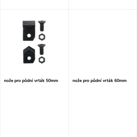
d
u
u
k
k
t
t
ů
ů
nože pro půdní vrták 50mm
nože pro půdní vrták 60mm