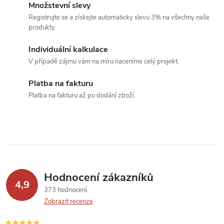
o
Množstevní slevy
í
v
Registrujte se a získejte automaticky slevu 3% na všechny naše
produkty.
á
p
n
Individuální kalkulace
r
í
V případě zájmu vám na míru naceníme celý projekt.
v
Platba na fakturu
k
Platba na fakturu až po dodání zboží.
y
v
ý
p
Hodnocení zákazníků
4,9
373 hodnocení
i
Zobrazit recenze
s