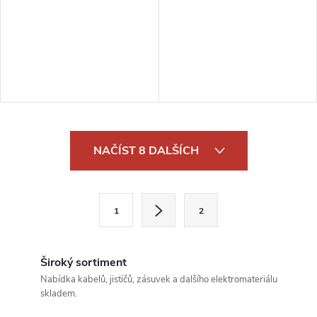
O
NAČÍST 8 DALŠÍCH
v
l
S
1
2
t
á
r
d
á
Široký sortiment
a
n
Nabídka kabelů, jističů, zásuvek a dalšího elektromateriálu
skladem.
k
c