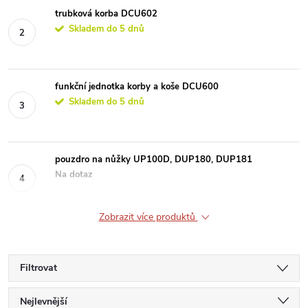
trubková korba DCU602
Skladem do 5 dnů
funkční jednotka korby a koše DCU600
Skladem do 5 dnů
pouzdro na nůžky UP100D, DUP180, DUP181
Na dotaz
Zobrazit více produktů
Filtrovat
Ř
Nejlevnější