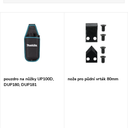
a
Nejdražší
V
Nejprodávanější
z
ý
Abecedně
e
p
n
i
í
s
p
pouzdro na nůžky UP100D,
nože pro půdní vrták 80mm
DUP180, DUP181
p
r
r
o
o
d