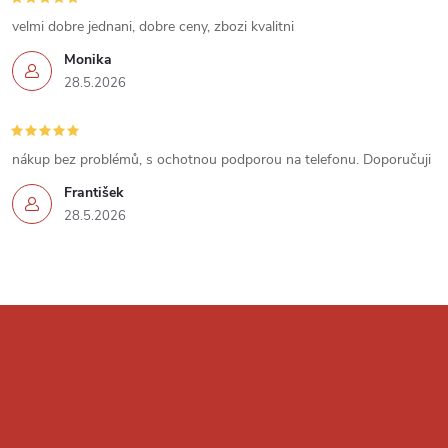
u
velmi dobre jednani, dobre ceny, zbozi kvalitni
Monika
28.5.2026
nákup bez problémů, s ochotnou podporou na telefonu. Doporučuji
František
28.5.2026
Z
á
p